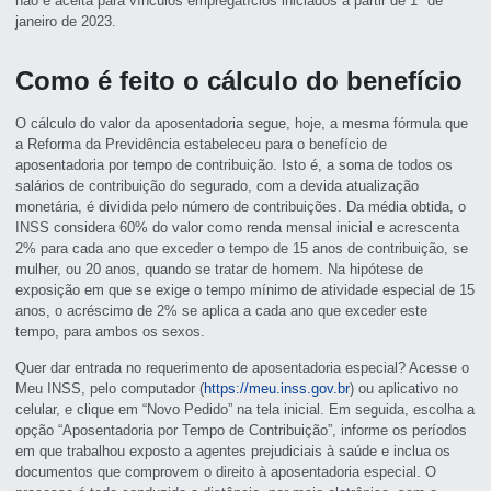
não é aceita para vínculos empregatícios iniciados a partir de 1º de
janeiro de 2023.
Como é feito o cálculo do benefício
O cálculo do valor da aposentadoria segue, hoje, a mesma fórmula que
a Reforma da Previdência estabeleceu para o benefício de
aposentadoria por tempo de contribuição. Isto é, a soma de todos os
salários de contribuição do segurado, com a devida atualização
monetária, é dividida pelo número de contribuições. Da média obtida, o
INSS considera 60% do valor como renda mensal inicial e acrescenta
2% para cada ano que exceder o tempo de 15 anos de contribuição, se
mulher, ou 20 anos, quando se tratar de homem. Na hipótese de
exposição em que se exige o tempo mínimo de atividade especial de 15
anos, o acréscimo de 2% se aplica a cada ano que exceder este
tempo, para ambos os sexos.
Quer dar entrada no requerimento de aposentadoria especial? Acesse o
Meu INSS, pelo computador (
https://meu.inss.gov.br
) ou aplicativo no
celular, e clique em “Novo Pedido” na tela inicial. Em seguida, escolha a
opção “Aposentadoria por Tempo de Contribuição”, informe os períodos
em que trabalhou exposto a agentes prejudiciais à saúde e inclua os
documentos que comprovem o direito à aposentadoria especial. O