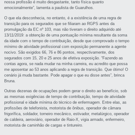
nossa profissão é muito desgastante, tanto física quanto
emocionalmente”, lamenta a paulista de Guarulhos.
O que ela desconhecia, no entanto, é a existência de uma regra de
transição para os segurados que se filiaram ao RGPS antes da
promulgação da EC nº 103, mas não tiveram o direito adquirido até
13/11/2019: a obtenção de uma pontuação mínima resultante da soma
da idade com o tempo de contribuição, desde que comprovado o tempo
mínimo de atividade profissional com exposição permanente a agente
nocivo. São exigidos 66, 76 e 86 pontos, respectivamente, dos
segurados com 15, 20 e 25 anos de efetiva exposição. “Fazendo as
contas agora, se nada mudar na minha carreira, eu acredito que possa
me aposentar ao 53 anos aplicando a regra de transição. Que ótimo! O
cenário já muda bastante. Pode apagar o que eu disse antes”, brinca
Bruna.
Outras dezenas de ocupações podem gerar o direito ao benefício, sob
as mesmas exigências de tempo de contribuição, tempo de atividade
profissional e idade mínima do técnico de enfermagem. Entre elas, as
profissões de telefonista, motorista de ônibus, operador de câmara
frigorífica, soldador, torneiro mecânico, estivador, metalúrgico, operador
de caldeira, aeroviário, operador de Raio-X, vigia armado, enfermeiro,
motorista de caminhão de cargas e tintureiro.