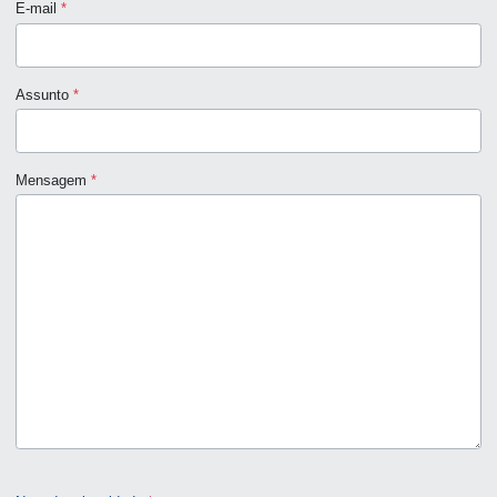
E-mail
*
Assunto
*
Mensagem
*
Captcha
*