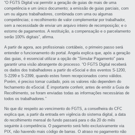
“O FGTS Digital vai permitir a geração de guias de mais de uma
competência e um único documento; a emissão de guias parciais, com
um ou alguns trabalhadores, combinada com uma ou algumas
competências; o recolhimento de valor complementar por trabalhador,
sem a necessidade de enviar um arquivo inteiro de recomposição; e o
estorno de pagamentos. A restituição, a compensação e o parcelamento
serão 100% digitais”, afirma.
A partir de agora, aos profissionais contábeis, o primeiro passo será
entender o funcionamento do portal. Angela explica que, após a geração
das guias, é essencial utilizar a opção de "Simular Pagamento" para
garantir uma visão abrangente do processo. “O FGTS Digital receberá
os dados dos trabalhadores a partir do eSocial e dos eventos S-1200,
S-2299 e S-2399, quando estes forem recepcionados como válidos.
Porém, é preciso tomar cuidado, pois os valores não dependem do
fechamento do eSocial. É importante conferir, antes de emitir a Guia de
Recolhimento, se foram enviadas todas as informações necessárias de
todos os trabalhadores.”
No que diz respeito ao vencimento do FGTS, a conselheira do CFC
explica que, a partir da entrada em vigência do sistema digital, a data
do recolhimento mensal do fundo passará para o dia 20 do mês
seguinte à competência. O pagamento será feito exclusivamente via
PIX, não havendo mais código de barras. O atraso no pagamento não