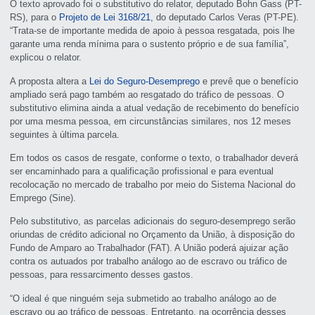
O texto aprovado foi o
substitutivo
do relator, deputado Bohn Gass (PT-
RS), para o
Projeto de Lei 3168/21
, do deputado Carlos Veras (PT-PE).
“Trata-se de importante medida de apoio à pessoa resgatada, pois lhe
garante uma renda mínima para o sustento próprio e de sua família”,
explicou o relator.
A proposta altera a
Lei do Seguro-Desemprego
e prevê que o benefício
ampliado será pago também ao resgatado do tráfico de pessoas. O
substitutivo elimina ainda a atual vedação de recebimento do benefício
por uma mesma pessoa, em circunstâncias similares, nos 12 meses
seguintes à última parcela.
Em todos os casos de resgate, conforme o texto, o trabalhador deverá
ser encaminhado para a qualificação profissional e para eventual
recolocação no mercado de trabalho por meio do Sistema Nacional do
Emprego (Sine).
Pelo substitutivo, as parcelas adicionais do seguro-desemprego serão
oriundas de crédito adicional no Orçamento da União, à disposição do
Fundo de Amparo ao Trabalhador (FAT). A União poderá ajuizar ação
contra os autuados por trabalho análogo ao de escravo ou tráfico de
pessoas, para ressarcimento desses gastos.
“O ideal é que ninguém seja submetido ao trabalho análogo ao de
escravo ou ao tráfico de pessoas. Entretanto, na ocorrência desses