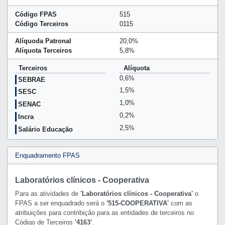
Código FPAS
515
Código Terceiros
0115
Alíquoda Patronal
20,0%
Alíquota Terceiros
5,8%
Terceiros
Alíquota
0,6%
SEBRAE
1,5%
SESC
1,0%
SENAC
0,2%
Incra
2,5%
Salário Educação
Enquadramento FPAS
Laboratórios clínicos - Cooperativa
Para as atividades de
'Laboratórios clínicos - Cooperativa'
o
FPAS a ser enquadrado será o
'515-COOPERATIVA'
com as
atribuições para contribição para as entidades de terceiros no
Código de Terceiros
'4163'
.