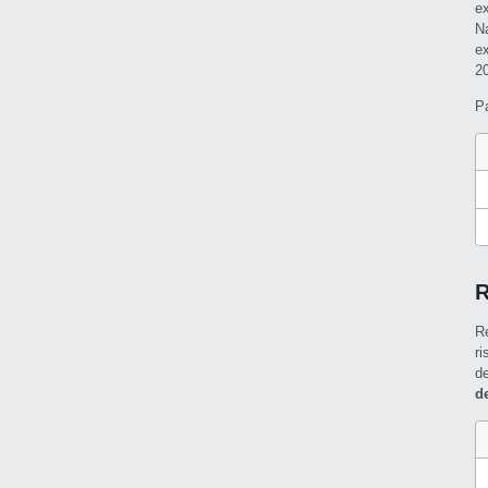
e
N
e
2
P
R
R
r
d
d