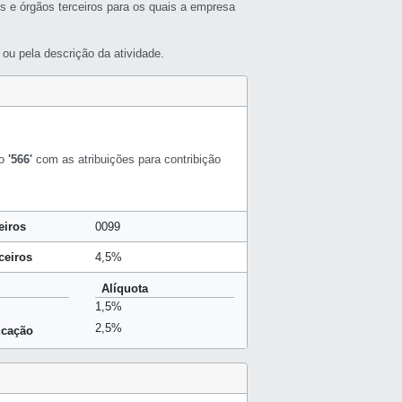
s e órgãos terceiros para os quais a empresa
ou pela descrição da atividade.
 o
'566'
com as atribuições para contribição
eiros
0099
ceiros
4,5%
Alíquota
1,5%
2,5%
ucação