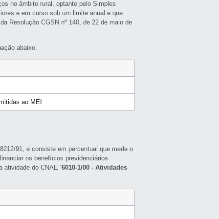
ços no âmbito rural, optante pelo Simples
riores e em curso sob um limite anual e que
 da Resolução CGSN nº 140, de 22 de maio de
uação abaixo.
rmitidas ao MEI
ei 8212/91, e consiste em percentual que mede o
inanciar os benefícios previdenciários
a a atividade do CNAE
'6010-1/00 - Atividades