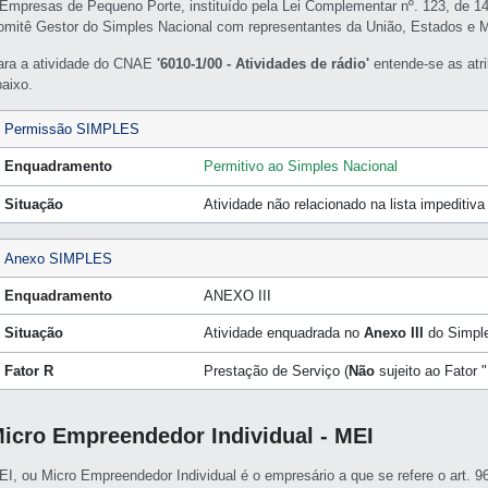
 Empresas de Pequeno Porte, instituído pela Lei Complementar nº. 123, de 1
omitê Gestor do Simples Nacional com representantes da União, Estados e M
ara a atividade do CNAE
'6010-1/00 - Atividades de rádio'
entende-se as at
baixo.
Permissão SIMPLES
Enquadramento
Permitivo ao Simples Nacional
Situação
Atividade não relacionado na lista impeditiv
Anexo SIMPLES
Enquadramento
ANEXO III
Situação
Atividade enquadrada no
Anexo III
do Simple
Fator R
Prestação de Serviço (
Não
sujeito ao Fator "
icro Empreendedor Individual - MEI
EI, ou Micro Empreendedor Individual é o empresário a que se refere o art. 