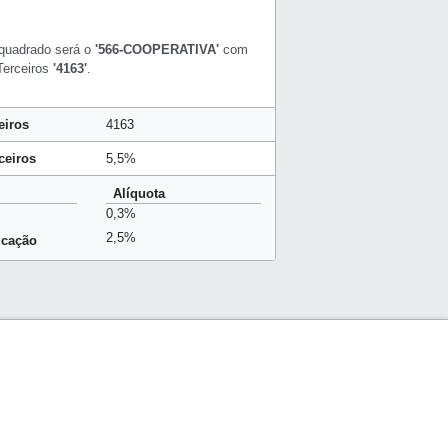
quadrado será o
'566-COOPERATIVA'
com
 Terceiros
'4163'
.
eiros
4163
ceiros
5,5%
Alíquota
0,3%
2,5%
ucação