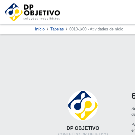
Início
Tabelas
6010-1/00 - Atividades de rádio
S
d
P
DP OBJETIVO
e
CONTEÚDO DP OBJETIVO