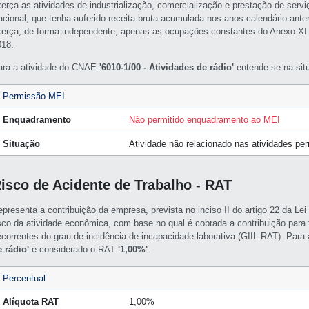
xerça as atividades de industrialização, comercialização e prestação de servi
acional, que tenha auferido receita bruta acumulada nos anos-calendário ante
xerça, de forma independente, apenas as ocupações constantes do Anexo XI
018.
ara a atividade do CNAE
'6010-1/00 - Atividades de rádio'
entende-se na sit
Permissão MEI
Enquadramento
Não permitido enquadramento ao MEI
Situação
Atividade não relacionado nas atividades pe
isco de Acidente de Trabalho - RAT
epresenta a contribuição da empresa, prevista no inciso II do artigo 22 da L
isco da atividade econômica, com base no qual é cobrada a contribuição para f
ecorrentes do grau de incidência de incapacidade laborativa (GIIL-RAT). Par
e rádio'
é considerado o RAT
'1,00%'
.
Percentual
Alíquota RAT
1,00%