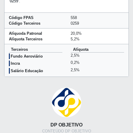
'0259'
.
Código FPAS
558
Código Terceiros
0259
Alíquoda Patronal
20,0%
Alíquota Terceiros
5,2%
Terceiros
Alíquota
2,5%
Fundo Aeroviário
0,2%
Incra
2,5%
Salário Educação
DP OBJETIVO
CONTEÚDO DP OBJETIVO