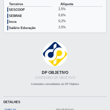
Terceiros
Alíquota
2,5%
SESCOOP
0,6%
SEBRAE
0,2%
Incra
2,5%
Salário Educação
DP OBJETIVO
CONTEÚDO DP OBJETIVO
Conteúdos consolidados do DP Objetivo
DETALHES
TABELAS
DP OBJETIVO