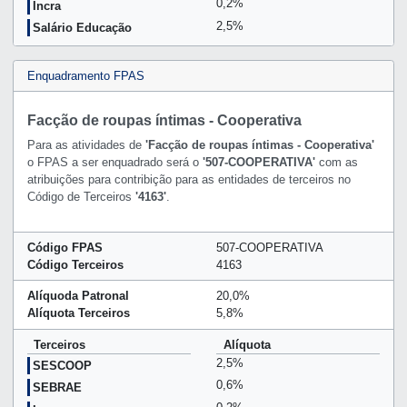
0,2%
Incra
2,5%
Salário Educação
Enquadramento FPAS
Facção de roupas íntimas - Cooperativa
Para as atividades de
'Facção de roupas íntimas - Cooperativa'
o FPAS a ser enquadrado será o
'507-COOPERATIVA'
com as
atribuições para contribição para as entidades de terceiros no
Código de Terceiros
'4163'
.
Código FPAS
507-COOPERATIVA
Código Terceiros
4163
Alíquoda Patronal
20,0%
Alíquota Terceiros
5,8%
Terceiros
Alíquota
2,5%
SESCOOP
0,6%
SEBRAE