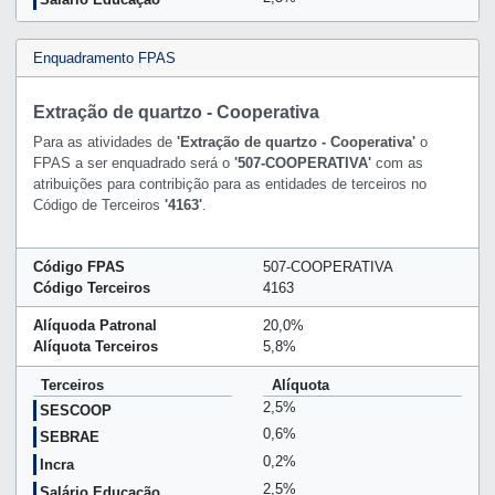
Enquadramento FPAS
Extração de quartzo - Cooperativa
Para as atividades de
'Extração de quartzo - Cooperativa'
o
FPAS a ser enquadrado será o
'507-COOPERATIVA'
com as
atribuições para contribição para as entidades de terceiros no
Código de Terceiros
'4163'
.
Código FPAS
507-COOPERATIVA
Código Terceiros
4163
Alíquoda Patronal
20,0%
Alíquota Terceiros
5,8%
Terceiros
Alíquota
2,5%
SESCOOP
0,6%
SEBRAE
0,2%
Incra
2,5%
Salário Educação