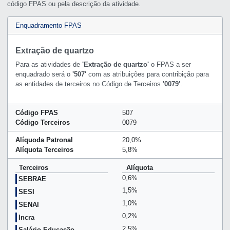
código FPAS ou pela descrição da atividade.
Enquadramento FPAS
Extração de quartzo
Para as atividades de
'Extração de quartzo'
o FPAS a ser
enquadrado será o
'507'
com as atribuições para contribição para
as entidades de terceiros no Código de Terceiros
'0079'
.
Código FPAS
507
Código Terceiros
0079
Alíquoda Patronal
20,0%
Alíquota Terceiros
5,8%
Terceiros
Alíquota
0,6%
SEBRAE
1,5%
SESI
1,0%
SENAI
0,2%
Incra
2,5%
Salário Educação