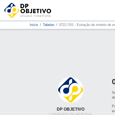
Início
Tabelas
0722-7/01 - Extração de minério de e
S
d
P
DP OBJETIVO
e
CONTEÚDO DP OBJETIVO