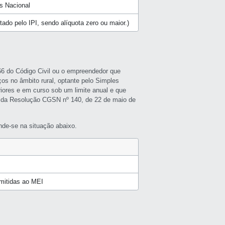
s Nacional
butado pelo IPI, sendo alíquota zero ou maior.)
966 do Código Civil ou o empreendedor que
ços no âmbito rural, optante pelo Simples
riores e em curso sob um limite anual e que
 da Resolução CGSN nº 140, de 22 de maio de
de-se na situação abaixo.
rmitidas ao MEI