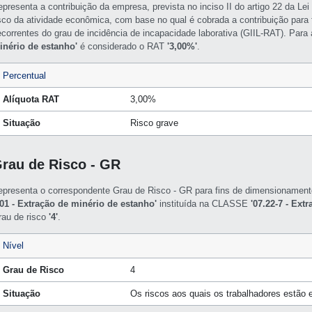
epresenta a contribuição da empresa, prevista no inciso II do artigo 22 da L
isco da atividade econômica, com base no qual é cobrada a contribuição para f
ecorrentes do grau de incidência de incapacidade laborativa (GIIL-RAT). Par
inério de estanho'
é considerado o RAT
'3,00%'
.
Percentual
Alíquota RAT
3,00%
Situação
Risco grave
rau de Risco - GR
epresenta o correspondente Grau de Risco - GR para fins de dimensioname
/01 - Extração de minério de estanho'
instituída na CLASSE
'07.22-7 - Ext
rau de risco
'4'
.
Nível
Grau de Risco
4
Situação
Os riscos aos quais os trabalhadores estão 