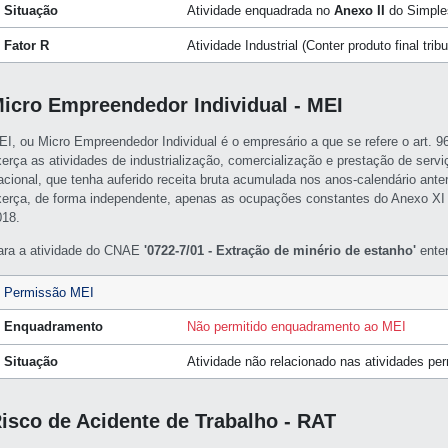
Situação
Atividade enquadrada no
Anexo II
do Simple
Fator R
Atividade Industrial (Conter produto final tri
icro Empreendedor Individual - MEI
EI, ou Micro Empreendedor Individual é o empresário a que se refere o art. 
xerça as atividades de industrialização, comercialização e prestação de servi
acional, que tenha auferido receita bruta acumulada nos anos-calendário ante
xerça, de forma independente, apenas as ocupações constantes do Anexo XI
018.
ara a atividade do CNAE
'0722-7/01 - Extração de minério de estanho'
enten
Permissão MEI
Enquadramento
Não permitido enquadramento ao MEI
Situação
Atividade não relacionado nas atividades pe
isco de Acidente de Trabalho - RAT