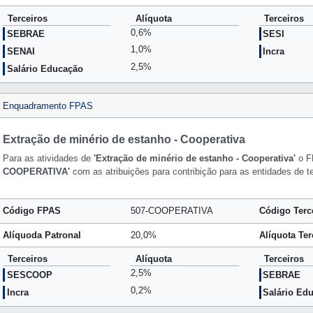
Terceiros
Alíquota
Terceiros
0,6%
SEBRAE
SESI
1,0%
SENAI
Incra
2,5%
Salário Educação
Enquadramento FPAS
Extração de minério de estanho - Cooperativa
Para as atividades de
'Extração de minério de estanho - Cooperativa'
o F
COOPERATIVA'
com as atribuições para contribição para as entidades de t
Código FPAS
507-COOPERATIVA
Código Terc
Alíquoda Patronal
20,0%
Alíquota Ter
Terceiros
Alíquota
Terceiros
2,5%
SESCOOP
SEBRAE
0,2%
Incra
Salário Ed