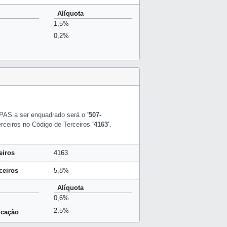
Alíquota
1,5%
0,2%
PAS a ser enquadrado será o
'507-
erceiros no Código de Terceiros
'4163'
.
eiros
4163
ceiros
5,8%
Alíquota
0,6%
2,5%
ucação