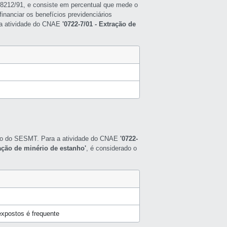
ei 8212/91, e consiste em percentual que mede o
inanciar os benefícios previdenciários
a a atividade do CNAE
'0722-7/01 - Extração de
nto do SESMT. Para a atividade do CNAE
'0722-
ração de minério de estanho'
, é considerado o
expostos é frequente