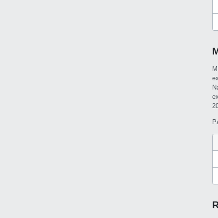
M
M
e
N
e
2
P
R