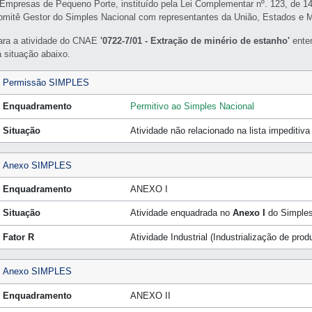
 Empresas de Pequeno Porte, instituído pela Lei Complementar nº. 123, de 1
omitê Gestor do Simples Nacional com representantes da União, Estados e M
ara a atividade do CNAE
'0722-7/01 - Extração de minério de estanho'
ente
a situação abaixo.
Permissão SIMPLES
Enquadramento
Permitivo ao Simples Nacional
Situação
Atividade não relacionado na lista impeditiv
Anexo SIMPLES
Enquadramento
ANEXO I
Situação
Atividade enquadrada no
Anexo I
do Simples
Fator R
Atividade Industrial (Industrialização de pro
Anexo SIMPLES
Enquadramento
ANEXO II