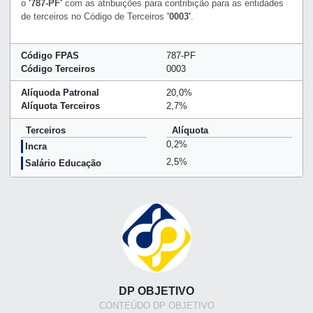
o
'787-PF'
com as atribuições para contribição para as entidades
de terceiros no Código de Terceiros
'0003'
.
Código FPAS
787-PF
Código Terceiros
0003
Alíquoda Patronal
20,0%
Alíquota Terceiros
2,7%
Terceiros
Alíquota
0,2%
Incra
2,5%
Salário Educação
DP OBJETIVO
CONTEÚDO DP OBJETIVO