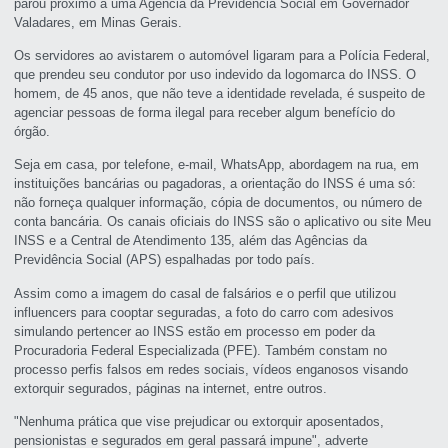
parou próximo a uma Agência da Previdência Social em Governador
Valadares, em Minas Gerais.
Os servidores ao avistarem o automóvel ligaram para a Polícia Federal,
que prendeu seu condutor por uso indevido da logomarca do INSS. O
homem, de 45 anos, que não teve a identidade revelada, é suspeito de
agenciar pessoas de forma ilegal para receber algum benefício do
órgão.
Seja em casa, por telefone, e-mail, WhatsApp, abordagem na rua, em
instituições bancárias ou pagadoras, a orientação do INSS é uma só:
não forneça qualquer informação, cópia de documentos, ou número de
conta bancária. Os canais oficiais do INSS são o aplicativo ou site Meu
INSS e a Central de Atendimento 135, além das Agências da
Previdência Social (APS) espalhadas por todo país.
Assim como a imagem do casal de falsários e o perfil que utilizou
influencers para cooptar seguradas, a foto do carro com adesivos
simulando pertencer ao INSS estão em processo em poder da
Procuradoria Federal Especializada (PFE). Também constam no
processo perfis falsos em redes sociais, vídeos enganosos visando
extorquir segurados, páginas na internet, entre outros.
"Nenhuma prática que vise prejudicar ou extorquir aposentados,
pensionistas e segurados em geral passará impune", adverte