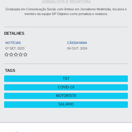
JORNALISTA E REDATORA
Graduada em Comunicação Social, com ênfase em Jornalismo Multimídia, locutora e
membro da equipe DP Objetivo como jornalista e redatora.
DETALHES
NOTÍCIAS
CÁSSIA MAIA
07 SET. 2023
04 OUT. 2024
TAGS
TST
COVID-19
MOTORISTA
SALARIO