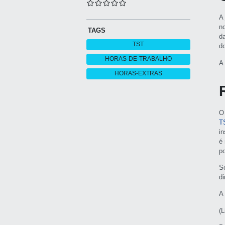
A
no
TAGS
d
TST
d
HORAS-DE-TRABALHO
A
HORAS-EXTRAS
O
T
i
é
p
S
d
A
(