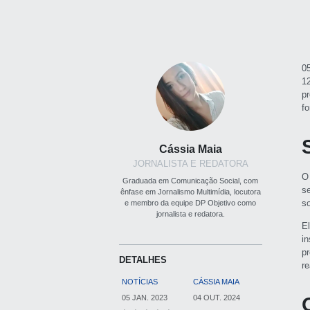
0
1
p
f
Cássia Maia
JORNALISTA E REDATORA
O
Graduada em Comunicação Social, com
s
ênfase em Jornalismo Multimídia, locutora
s
e membro da equipe DP Objetivo como
jornalista e redatora.
E
i
p
DETALHES
r
NOTÍCIAS
CÁSSIA MAIA
05 JAN. 2023
04 OUT. 2024