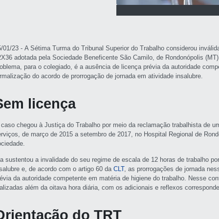
5/01/23 - A Sétima Turma do Tribunal Superior do Trabalho considerou inválid
2X36 adotada pela Sociedade Beneficente São Camilo, de Rondonópolis (MT),
roblema, para o colegiado, é a ausência de licença prévia da autoridade comp
ormalização do acordo de prorrogação de jornada em atividade insalubre.
Sem licença
 caso chegou à Justiça do Trabalho por meio da reclamação trabalhista de 
erviços, de março de 2015 a setembro de 2017, no Hospital Regional de Rondo
ociedade.
la sustentou a invalidade do seu regime de escala de 12 horas de trabalho po
nsalubre e, de acordo com o artigo 60 da
CLT
, as prorrogações de jornada nes
révia da autoridade competente em matéria de higiene do trabalho. Nesse con
ealizadas além da oitava hora diária, com os adicionais e reflexos correspond
Orientação do TRT