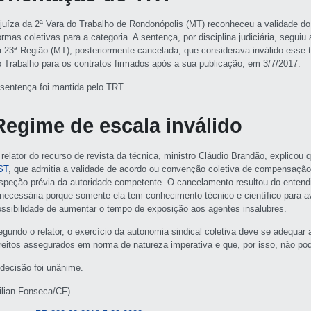
 juíza da 2ª Vara do Trabalho de Rondonópolis (MT) reconheceu a validade d
rmas coletivas para a categoria. A sentença, por disciplina judiciária, seguiu
a 23ª Região (MT), posteriormente cancelada, que considerava inválido esse t
o Trabalho para os contratos firmados após a sua publicação, em 3/7/2017.
 sentença foi mantida pelo TRT.
Regime de escala inválido
 relator do recurso de revista da técnica, ministro Cláudio Brandão, explico
ST
, que admitia a validade de acordo ou convenção coletiva de compensação
nspeção prévia da autoridade competente. O cancelamento resultou do entendi
 necessária porque somente ela tem conhecimento técnico e científico para ava
ossibilidade de aumentar o tempo de exposição aos agentes insalubres.
egundo o relator, o exercício da autonomia sindical coletiva deve se adequa
ireitos assegurados em norma de natureza imperativa e que, por isso, não p
 decisão foi unânime.
Lilian Fonseca/CF)