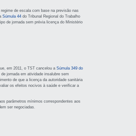
o regime de escala com base na previsão nas
 a
Súmula 44
do Tribunal Regional do Trabalho
ipo de jornada sem prévia licença do Ministério
u que, em 2011, o TST cancelou a
Súmula 349 do
 de jornada em atividade insalubre sem
mento de que a licença da autoridade sanitária
liar os efeitos nocivos à saúde e verificar a
r aos parâmetros mínimos correspondentes aos
odem ser negociadas.