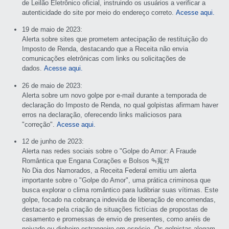
de Leilão Eletrônico oficial, instruindo os usuários a verificar a
autenticidade do site por meio do endereço correto.
Acesse aqui.
19 de maio de 2023:
Alerta sobre sites que prometem antecipação de restituição do
Imposto de Renda, destacando que a Receita não envia
comunicações eletrônicas com links ou solicitações de
dados.
Acesse aqui.
26 de maio de 2023:
Alerta sobre um novo golpe por e-mail durante a temporada de
declaração do Imposto de Renda, no qual golpistas afirmam haver
erros na declaração, oferecendo links maliciosos para
"correção".
Acesse aqui.
12 de junho de 2023:
Alerta nas redes sociais sobre o "Golpe do Amor: A Fraude
Romântica que Engana Corações e Bolsos ߒ䰟ꫢ
No Dia dos Namorados, a Receita Federal emitiu um alerta
importante sobre o "Golpe do Amor", uma prática criminosa que
busca explorar o clima romântico para ludibriar suas vítimas. Este
golpe, focado na cobrança indevida de liberação de encomendas,
destaca-se pela criação de situações fictícias de propostas de
casamento e promessas de envio de presentes, como anéis de
noivado ou dinheiro estrangeiro em espécie. Os golpistas alegam