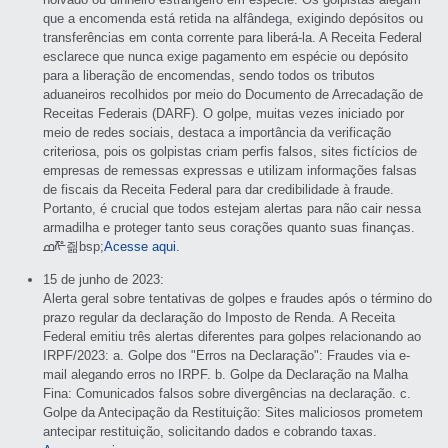
que a encomenda está retida na alfândega, exigindo depósitos ou
transferências em conta corrente para liberá-la. A Receita Federal
esclarece que nunca exige pagamento em espécie ou depósito
para a liberação de encomendas, sendo todos os tributos
aduaneiros recolhidos por meio do Documento de Arrecadação de
Receitas Federais (DARF). O golpe, muitas vezes iniciado por
meio de redes sociais, destaca a importância da verificação
criteriosa, pois os golpistas criam perfis falsos, sites fictícios de
empresas de remessas expressas e utilizam informações falsas
de fiscais da Receita Federal para dar credibilidade à fraude.
Portanto, é crucial que todos estejam alertas para não cair nessa
armadilha e proteger tanto seus corações quanto suas finanças.
ߘᢝ즮bsp;
Acesse aqui.
15 de junho de 2023:
Alerta geral sobre tentativas de golpes e fraudes após o término do
prazo regular da declaração do Imposto de Renda. A Receita
Federal emitiu três alertas diferentes para golpes relacionando ao
IRPF/2023: a. Golpe dos "Erros na Declaração": Fraudes via e-
mail alegando erros no IRPF. b. Golpe da Declaração na Malha
Fina: Comunicados falsos sobre divergências na declaração. c.
Golpe da Antecipação da Restituição: Sites maliciosos prometem
antecipar restituição, solicitando dados e cobrando taxas.