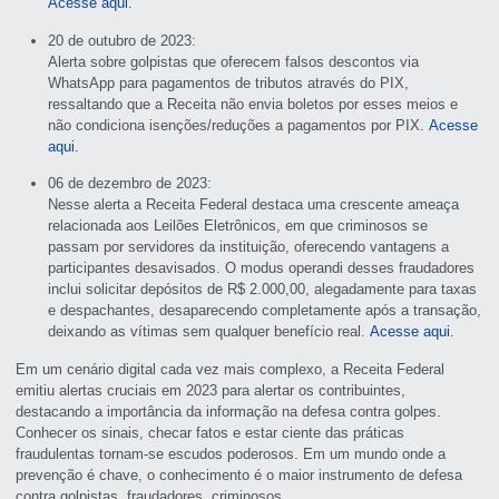
Acesse aqui.
20 de outubro de 2023:
Alerta sobre golpistas que oferecem falsos descontos via
WhatsApp para pagamentos de tributos através do PIX,
ressaltando que a Receita não envia boletos por esses meios e
não condiciona isenções/reduções a pagamentos por PIX.
Acesse
aqui.
06 de dezembro de 2023:
Nesse alerta a Receita Federal destaca uma crescente ameaça
relacionada aos Leilões Eletrônicos, em que criminosos se
passam por servidores da instituição, oferecendo vantagens a
participantes desavisados. O modus operandi desses fraudadores
inclui solicitar depósitos de R$ 2.000,00, alegadamente para taxas
e despachantes, desaparecendo completamente após a transação,
deixando as vítimas sem qualquer benefício real.
Acesse aqui.
Em um cenário digital cada vez mais complexo, a Receita Federal
emitiu alertas cruciais em 2023 para alertar os contribuintes,
destacando a importância da informação na defesa contra golpes.
Conhecer os sinais, checar fatos e estar ciente das práticas
fraudulentas tornam-se escudos poderosos. Em um mundo onde a
prevenção é chave, o conhecimento é o maior instrumento de defesa
contra golpistas, fraudadores, criminosos.