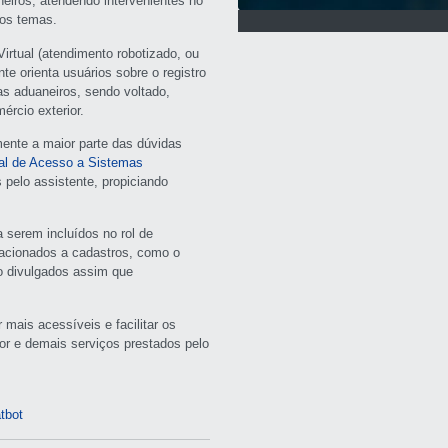
neiros, atendendo intervenientes no
vos temas.
Virtual (atendimento robotizado, ou
te orienta usuários sobre o registro
s aduaneiros, sendo voltado,
ércio exterior.
mente a maior parte das dúvidas
l de Acesso a Sistemas
pelo assistente, propiciando
serem incluídos no rol de
relacionados a cadastros, como o
o divulgados assim que
mais acessíveis e facilitar os
or e demais serviços prestados pelo
tbot