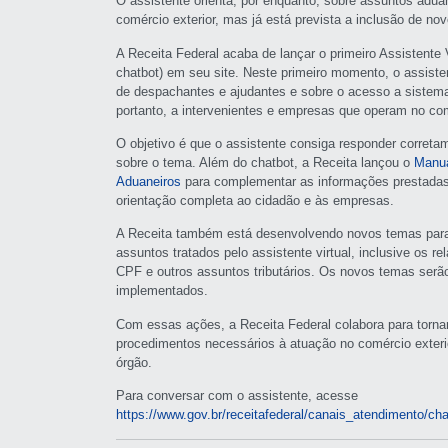
O assistente orienta, por enquanto, sobre assuntos adua
comércio exterior, mas já está prevista a inclusão de no
A Receita Federal acaba de lançar o primeiro Assistente 
chatbot) em seu site. Neste primeiro momento, o assisten
de despachantes e ajudantes e sobre o acesso a sistema
portanto, a intervenientes e empresas que operam no com
O objetivo é que o assistente consiga responder correta
sobre o tema. Além do chatbot, a Receita lançou o
Manua
Aduaneiros
para complementar as informações prestadas 
orientação completa ao cidadão e às empresas.
A Receita também está desenvolvendo novos temas para 
assuntos tratados pelo assistente virtual, inclusive os 
CPF e outros assuntos tributários. Os novos temas serã
implementados.
Com essas ações, a Receita Federal colabora para tornar 
procedimentos necessários à atuação no comércio exteri
órgão.
Para conversar com o assistente, acesse
https://www.gov.br/receitafederal/canais_atendimento/cha