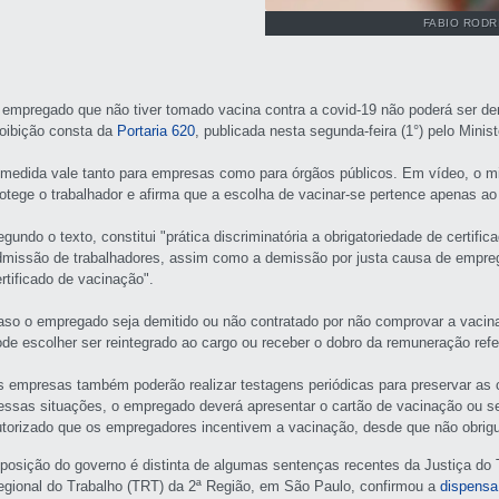
FABIO RODR
 empregado que não tiver tomado vacina contra a covid-19 não poderá ser dem
roibição consta da
Portaria 620
, publicada nesta segunda-feira (1°) pelo Mini
 medida vale tanto para empresas como para órgãos públicos. Em vídeo, o min
rotege o trabalhador e afirma que a escolha de vacinar-se pertence apenas ao
egundo o texto, constitui "prática discriminatória a obrigatoriedade de certif
dmissão de trabalhadores, assim como a demissão por justa causa de empre
rtificado de vacinação".
aso o empregado seja demitido ou não contratado por não comprovar a vacinaç
ode escolher ser reintegrado ao cargo ou receber o dobro da remuneração ref
s empresas também poderão realizar testagens periódicas para preservar as c
essas situações, o empregado deverá apresentar o cartão de vacinação ou se
utorizado que os empregadores incentivem a vacinação, desde que não obrigu
 posição do governo é distinta de algumas sentenças recentes da Justiça do 
egional do Trabalho (TRT) da 2ª Região, em São Paulo, confirmou a
dispensa