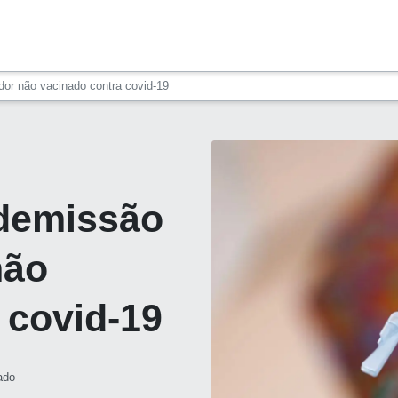
dor não vacinado contra covid-19
 demissão
não
 covid-19
ado