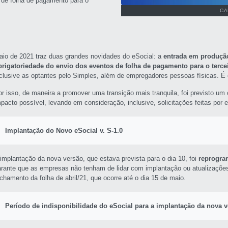
 de folha de pagamento para o
CA
aio de 2021 traz duas grandes novidades do eSocial: a
entrada em produçã
brigatoriedade do envio dos eventos de folha de pagamento para o terce
nclusive as optantes pelo Simples, além de empregadores pessoas físicas. É 
or isso, de maneira a promover uma transição mais tranquila, foi previsto u
mpacto possível, levando em consideração, inclusive, solicitações feitas por
Implantação do Novo eSocial v. S-1.0
 implantação da nova versão, que estava prevista para o dia 10, foi
reprogra
arante que as empresas não tenham de lidar com implantação ou atualizações
chamento da folha de abril/21, que ocorre até o dia 15 de maio.
Período de indisponibilidade do eSocial para a implantação da nova v