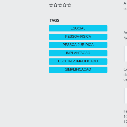
A
o
TAGS
ESOCIAL
A
PESSOA-FISICA
N
PESSOA-JURIDICA
IMPLANTACAO
ESOCIAL-SIMPLIFICADO
C
SIMPLIFICACAO
d
v
F
10
1