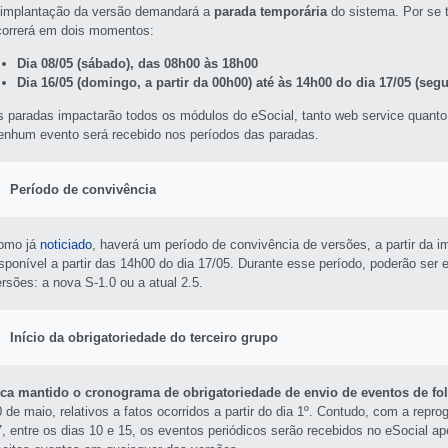
 implantação da versão demandará a
parada temporária
do sistema. Por se t
correrá em dois momentos:
Dia 08/05 (sábado), das 08h00 às 18h00
Dia 16/05 (domingo, a partir da 00h00) até às 14h00 do dia 17/05 (segu
s paradas impactarão todos os módulos do eSocial, tanto web service quant
enhum evento será recebido nos períodos das paradas.
Período de convivência
omo já
noticiado
, haverá um período de convivência de versões, a partir da i
isponível a partir das 14h00 do dia 17/05. Durante esse período, poderão ser
ersões: a nova S-1.0 ou a atual 2.5.
Início da obrigatoriedade do terceiro grupo
ica mantido o cronograma de obrigatoriedade de envio de eventos de fol
 de maio, relativos a fatos ocorridos a partir do dia 1º. Contudo, com a repr
7, entre os dias 10 e 15, os eventos periódicos serão recebidos no eSocial ape