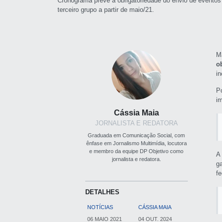
Cronograma prevê a obrigatoriedade do envio de eventos
terceiro grupo a partir de maio/21.
M
o
i
P
i
Cássia Maia
JORNALISTA E REDATORA
Graduada em Comunicação Social, com
ênfase em Jornalismo Multimídia, locutora
e membro da equipe DP Objetivo como
A
jornalista e redatora.
g
fe
DETALHES
NOTÍCIAS
CÁSSIA MAIA
06 MAIO 2021
04 OUT. 2024