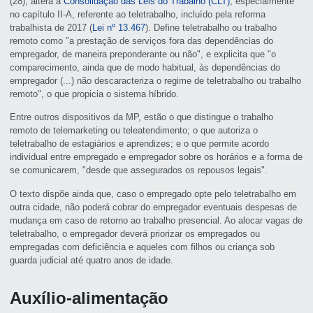
(28), altera a
Consolidação das Leis do Trabalho (CLT)
, especialmente
no capítulo II-A, referente ao teletrabalho, incluído pela reforma
trabalhista de 2017 (
Lei nº 13.467
). Define teletrabalho ou trabalho
remoto como "a prestação de serviços fora das dependências do
empregador, de maneira preponderante ou não", e explicita que "o
comparecimento, ainda que de modo habitual, às dependências do
empregador (...) não descaracteriza o regime de teletrabalho ou trabalho
remoto", o que propicia o sistema híbrido.
Entre outros dispositivos da MP, estão o que distingue o trabalho
remoto de telemarketing ou teleatendimento; o que autoriza o
teletrabalho de estagiários e aprendizes; e o que permite acordo
individual entre empregado e empregador sobre os horários e a forma de
se comunicarem, "desde que assegurados os repousos legais".
O texto dispõe ainda que, caso o empregado opte pelo teletrabalho em
outra cidade, não poderá cobrar do empregador eventuais despesas de
mudança em caso de retorno ao trabalho presencial. Ao alocar vagas de
teletrabalho, o empregador deverá priorizar os empregados ou
empregadas com deficiência e aqueles com filhos ou criança sob
guarda judicial até quatro anos de idade.
Auxílio-alimentação