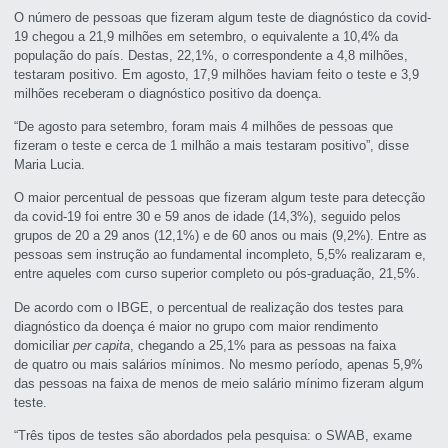
O número de pessoas que fizeram algum teste de diagnóstico da covid-
19 chegou a 21,9 milhões em setembro, o equivalente a 10,4% da
população do país. Destas, 22,1%, o correspondente a 4,8 milhões,
testaram positivo. Em agosto, 17,9 milhões haviam feito o teste e 3,9
milhões receberam o diagnóstico positivo da doença.
“De agosto para setembro, foram mais 4 milhões de pessoas que
fizeram o teste e cerca de 1 milhão a mais testaram positivo”, disse
Maria Lucia.
O maior percentual de pessoas que fizeram algum teste para detecção
da covid-19 foi entre 30 e 59 anos de idade (14,3%), seguido pelos
grupos de 20 a 29 anos (12,1%) e de 60 anos ou mais (9,2%). Entre as
pessoas sem instrução ao fundamental incompleto, 5,5% realizaram e,
entre aqueles com curso superior completo ou pós-graduação, 21,5%.
De acordo com o IBGE, o percentual de realização dos testes para
diagnóstico da doença é maior no grupo com maior rendimento
domiciliar
per capita
, chegando a 25,1% para as pessoas na faixa
de quatro ou mais salários mínimos. No mesmo período, apenas 5,9%
das pessoas na faixa de menos de meio salário mínimo fizeram algum
teste.
“Três tipos de testes são abordados pela pesquisa: o SWAB, exame