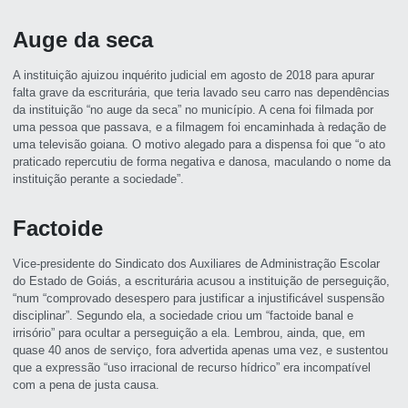
Auge da seca
A instituição ajuizou inquérito judicial em agosto de 2018 para apurar
falta grave da escriturária, que teria lavado seu carro nas dependências
da instituição “no auge da seca” no município. A cena foi filmada por
uma pessoa que passava, e a filmagem foi encaminhada à redação de
uma televisão goiana. O motivo alegado para a dispensa foi que “o ato
praticado repercutiu de forma negativa e danosa, maculando o nome da
instituição perante a sociedade”.
Factoide
Vice-presidente do Sindicato dos Auxiliares de Administração Escolar
do Estado de Goiás, a escriturária acusou a instituição de perseguição,
“num “comprovado desespero para justificar a injustificável suspensão
disciplinar”. Segundo ela, a sociedade criou um “factoide banal e
irrisório” para ocultar a perseguição a ela. Lembrou, ainda, que, em
quase 40 anos de serviço, fora advertida apenas uma vez, e sustentou
que a expressão “uso irracional de recurso hídrico” era incompatível
com a pena de justa causa.