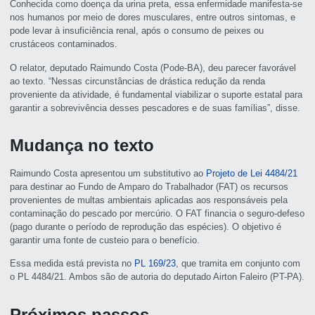
Conhecida como doença da urina preta, essa enfermidade manifesta-se
nos humanos por meio de dores musculares, entre outros sintomas, e
pode levar à insuficiência renal, após o consumo de peixes ou
crustáceos contaminados.
O relator, deputado Raimundo Costa (Pode-BA), deu parecer favorável
ao texto. “Nessas circunstâncias de drástica redução da renda
proveniente da atividade, é fundamental viabilizar o suporte estatal para
garantir a sobrevivência desses pescadores e de suas famílias”, disse.
Mudança no texto
Raimundo Costa apresentou um
substitutivo
ao
Projeto de Lei 4484/21
para destinar ao Fundo de Amparo do Trabalhador (FAT) os recursos
provenientes de multas ambientais aplicadas aos responsáveis pela
contaminação do pescado por mercúrio. O FAT financia o seguro-defeso
(pago durante o período de reprodução das espécies). O objetivo é
garantir uma fonte de custeio para o benefício.
Essa medida está prevista no
PL 169/23
, que tramita em conjunto com
o PL 4484/21. Ambos são de autoria do deputado Airton Faleiro (PT-PA).
Próximos passos