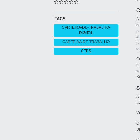
C
A
TAGS
c
CARTEIRA-DE-TRABALHO-
p
DIGITAL
a
CARTEIRA-DE-TRABALHO
p
q
CTPS
C
p
s
Sé
S
A
a
V
Q
O