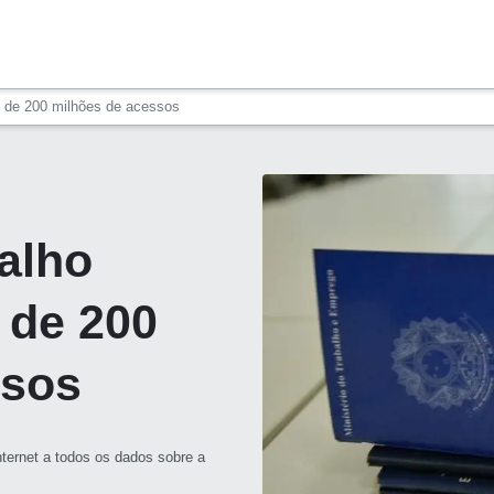
is de 200 milhões de acessos
balho
 de 200
ssos
nternet a todos os dados sobre a