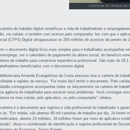
CARTEIRA DE TRABALHO D
carteira de trabalho digital simplificou a vida de trabalhadores e empregador
ão, via celular, e também com acesso pelo computador, fez com que o aplicat
ocial (CTPS) Digital ultrapassasse os 200 milhões de acessos de janeiro de 
om o documento digital ficou mais simples para o trabalhador acompanhar seu c
esemprego, ver o calendário de pagamento do abono social, do benefício emer
arteira de trabalho para comprovar experiência profissional. São mais de 18,
rabalhadores beneficiados com o documento digital.
 bibliotecária Amanda Evangelistas da Costa precisou tirar a carteira de traba
cilidade e rapidez do serviço. “Foi muito fácil emitir o documento. Pelo celula
idadão conseguimos acompanhar todos os lançamentos na carteira de trabalho. 
ma agência do trabalhador para resolver seus problemas. Você consegue resol
rteira no meu celular, pelo aplicativo, ou pelo computador”, relatou.
carteira é o documento que registra a vida profissional do trabalhador e garan
m lei. “Em média, são abertas 90 mil carteiras de trabalho por dia. Já foram 
eneficiados, destes 23 milhões, 18 milhões foram por meio de aplicativo mobi
ixado”, disse o coordenador de identificação e registro profissional da Secre
inistério da Economia, Sérgio Barreto.