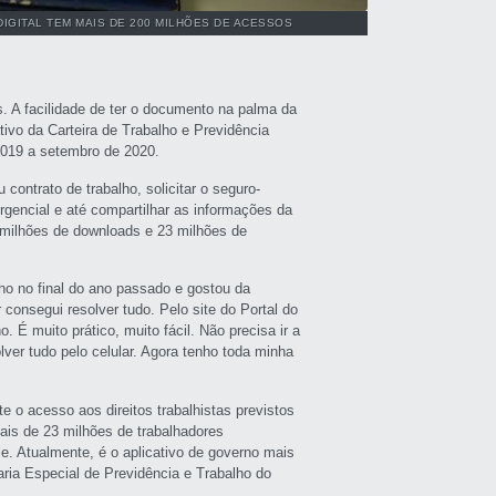
IGITAL TEM MAIS DE 200 MILHÕES DE ACESSOS
es. A facilidade de ter o documento na palma da
ivo da Carteira de Trabalho e Previdência
2019 a setembro de 2020.
ontrato de trabalho, solicitar o seguro-
gencial e até compartilhar as informações da
1 milhões de downloads e 23 milhões de
lho no final do ano passado e gostou da
r consegui resolver tudo. Pelo site do Portal do
É muito prático, muito fácil. Não precisa ir a
ver tudo pelo celular. Agora tenho toda minha
te o acesso aos direitos trabalhistas previstos
mais de 23 milhões de trabalhadores
le. Atualmente, é o aplicativo de governo mais
taria Especial de Previdência e Trabalho do