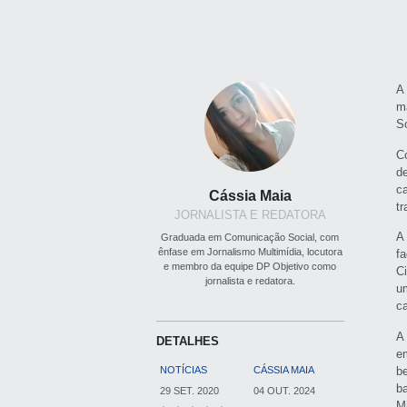
A 
m
S
C
d
c
Cássia Maia
t
JORNALISTA E REDATORA
A
Graduada em Comunicação Social, com
ênfase em Jornalismo Multimídia, locutora
fa
e membro da equipe DP Objetivo como
C
jornalista e redatora.
u
ca
A 
DETALHES
e
b
NOTÍCIAS
CÁSSIA MAIA
ba
29 SET. 2020
04 OUT. 2024
M