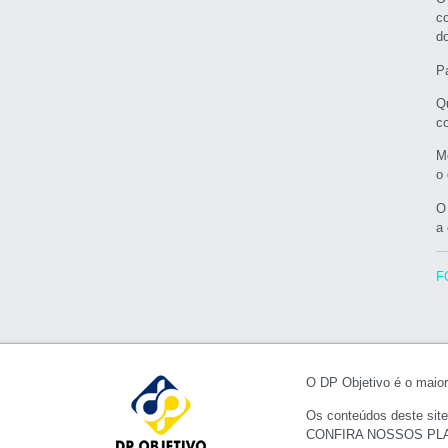
c
d
P
Q
c
M
o
O
a 
F
O DP Objetivo é o maior 
Os conteúdos deste site
CONFIRA NOSSOS PL