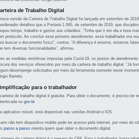
arteira de Trabalho Digital
 nova versão da Carteira de Trabalho Digital foi lançada em setembro de 201
oordenador detalhou que a Portaria 1.065, de setembro de 2019, que disciplin
oupou tempo, trabalho e gastos aos cidadãos. “Tinha que ir em dia e hora marc
brir protocolo. Ao concluir esse primeiro atendimento, esse trabalhador era 
ara buscar o documento físico”, contou. “A diferença é enorme, estamos fala
ue tem diversas funcionalidades”, afirmou.
om as medidas restritivas impostas pela Covid-19, os postos de atendimento
rocura dos serviços oferecidos por meio da carteira de trabalho digital. “Já 
eguro-desemprego solicitados por meio da ferramenta somente neste momento
rgio Barreto.
implificação para o trabalhador
 carteira de trabalho digital é gratuita. Para obter o documento, é preciso t
utenticada no
gov.br
ia aplicativo móvel, está disponível nas versões Android e IOS.
uem não tem dispositivo mobile pode ter acesso pela internet, por meio do si
Um
passo a passo
orienta quem quer obter o documento digital.
 número da carteira digital é o mesmo do CPF. Para o trabalhador, basta in