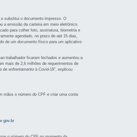
9 e substitui o documento impresso. O
ou a emissão da carteira em meio eletrônico,
ado para colher foto, assinatura, biometria e
novamente agendado, no prazo de até 15 dias,
ndo de um documento físico para um aplicativo
 ao trabalhador ficaram fechados e aumentou a
foram mais de 2,6 milhões de requerimentos de
 de enfrentamento à Covid-19”, explicou
er em mãos o número do CPF e criar uma conta
te
gov.br
formar o número do CPF no momento da