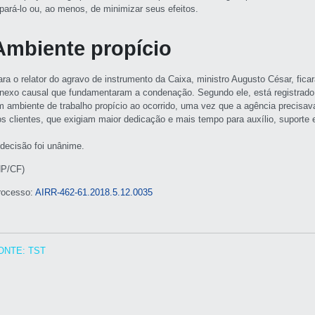
epará-lo ou, ao menos, de minimizar seus efeitos.
Ambiente propício
ara o relator do agravo de instrumento da Caixa, ministro Augusto César, fic
 nexo causal que fundamentaram a condenação. Segundo ele, está registrado
m ambiente de trabalho propício ao ocorrido, uma vez que a agência precisava
os clientes, que exigiam maior dedicação e mais tempo para auxílio, suporte 
 decisão foi unânime.
NP/CF)
rocesso:
AIRR-462-61.2018.5.12.0035
ONTE: TST