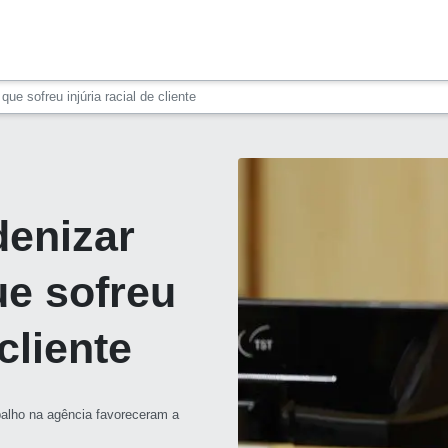
ue sofreu injúria racial de cliente
denizar
ue sofreu
 cliente
balho na agência favoreceram a