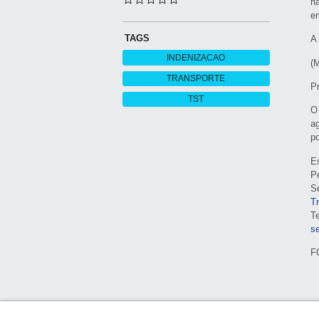
ha
e
TAGS
A
INDENIZACAO
(
TRANSPORTE
P
TST
O
a
p
E
P
S
T
T
s
F