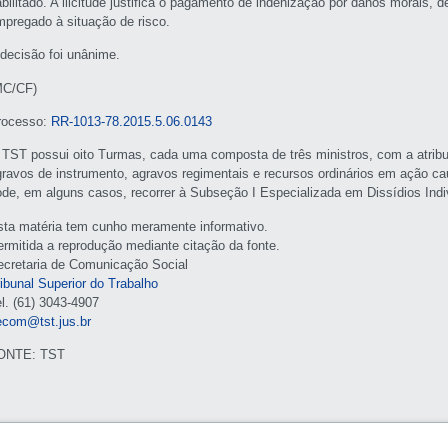
bilitado. A ilicitude justifica o pagamento de indenização por danos morais, 
mpregado à situação de risco.
 decisão foi unânime.
MC/CF)
rocesso:
RR-1013-78.2015.5.06.0143
 TST possui oito Turmas, cada uma composta de três ministros, com a atribui
gravos de instrumento, agravos regimentais e recursos ordinários em ação ca
ode, em alguns casos, recorrer à Subseção I Especializada em Dissídios Indi
sta matéria tem cunho meramente informativo.
ermitida a reprodução mediante citação da fonte.
ecretaria de Comunicação Social
ribunal Superior do Trabalho
el. (61) 3043-4907
ecom@tst.jus.br
ONTE: TST