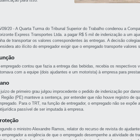
ualificação para isso.
5/09/20 - A Quarta Turma do Tribunal Superior do Trabalho condenou a Comp
orizonte Express Transportes Ltda. a pagar R$ 5 mil de indenização a um aj
inha de transportar os valores correspondentes às entregas. A decisão colegia
onsidera ato ilícito do empregador exigir que o empregado transporte valores 
unção
 empregado contou que fazia a entrega das bebidas, recebia os respectivos 
etornava com a equipe (dois ajudantes e um motorista) à empresa para presta
ano
 juízo de primeiro grau julgou improcedente o pedido de indenização por dano
ª Região (PE) manteve a sentença, por entender que não houve registro de q
mpregado. Para o TRT, na função de entregador, o empregado não se expõe a 
ntijurídica passível de ser imputada à empresa.
roteção
egundo o ministro Alexandre Ramos, relator do recurso de revista do ajudante,
o empregador a exigência de que o empregado desempenhe a atividade de tran