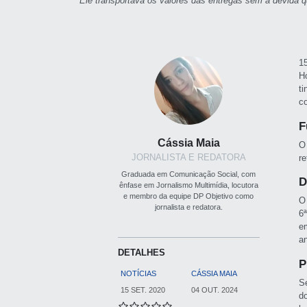
Ele transportava os valores das entregas sem a devida q
1
H
t
c
F
Cássia Maia
O
JORNALISTA E REDATORA
r
Graduada em Comunicação Social, com
D
ênfase em Jornalismo Multimídia, locutora
e membro da equipe DP Objetivo como
O
jornalista e redatora.
6
e
a
DETALHES
P
NOTÍCIAS
CÁSSIA MAIA
S
15 SET. 2020
04 OUT. 2024
d