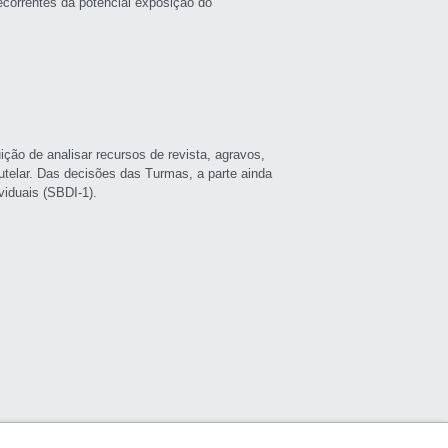
decorrentes da potencial exposição do
ção de analisar recursos de revista, agravos,
utelar. Das decisões das Turmas, a parte ainda
viduais (SBDI-1).