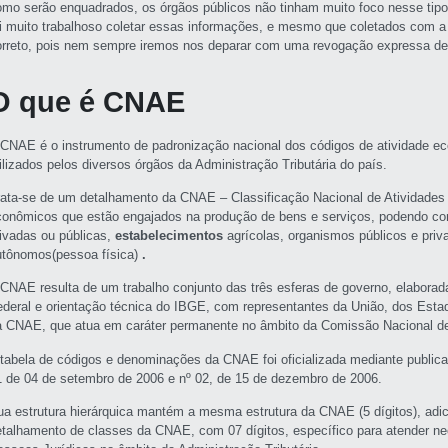
omo serão enquadrados, os órgãos públicos não tinham muito foco nesse tipo
oi muito trabalhoso coletar essas informações, e mesmo que coletados com a 
orreto, pois nem sempre iremos nos deparar com uma revogação expressa de
O que é CNAE
 CNAE é o instrumento de padronização nacional dos códigos de atividade e
ilizados pelos diversos órgãos da Administração Tributária do país.
rata-se de um detalhamento da CNAE – Classificação Nacional de Atividades
conômicos que estão engajados na produção de bens e serviços, podendo c
rivadas ou públicas,
estabelecimentos
agrícolas, organismos públicos e priva
utônomos(pessoa física)
.
 CNAE resulta de um trabalho conjunto das três esferas de governo, elaborad
ederal e orientação técnica do IBGE, com representantes da União, dos Est
a CNAE, que atua em caráter permanente no âmbito da Comissão Nacional d
 tabela de códigos e denominações da CNAE foi oficializada mediante pub
1 de 04 de setembro de 2006 e nº 02, de 15 de dezembro de 2006.
ua estrutura hierárquica mantém a mesma estrutura da CNAE (5 dígitos), adici
etalhamento de classes da CNAE, com 07 dígitos, específico para atender n