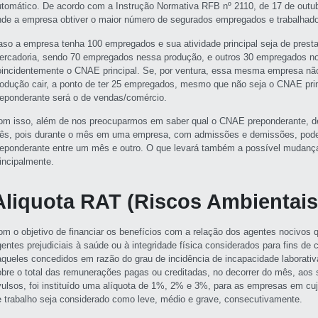
utomático. De acordo com a Instrução Normativa RFB nº 2110, de 17 de outu
nde a empresa obtiver o maior número de segurados empregados e trabalhado
aso a empresa tenha 100 empregados e sua atividade principal seja de presta
ercadoria, sendo 70 empregados nessa produção, e outros 30 empregados no
oincidentemente o CNAE principal. Se, por ventura, essa mesma empresa nã
rodução cair, a ponto de ter 25 empregados, mesmo que não seja o CNAE pr
reponderante será o de vendas/comércio.
om isso, além de nos preocuparmos em saber qual o CNAE preponderante, d
ês, pois durante o mês em uma empresa, com admissões e demissões, pode 
reponderante entre um mês e outro. O que levará também a possível mudanç
rincipalmente.
Aliquota RAT (Riscos Ambientais
om o objetivo de financiar os benefícios com a relação dos agentes nocivos q
gentes prejudiciais à saúde ou à integridade física considerados para fins de
aqueles concedidos em razão do grau de incidência de incapacidade laborativa
obre o total das remunerações pagas ou creditadas, no decorrer do mês, aos
vulsos, foi instituído uma alíquota de 1%, 2% e 3%, para as empresas em cuj
e trabalho seja considerado como leve, médio e grave, consecutivamente.