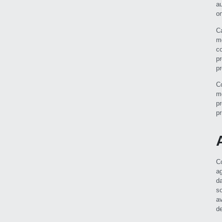
a
o
C
m
c
p
p
C
m
p
p
C
a
d
s
a
d