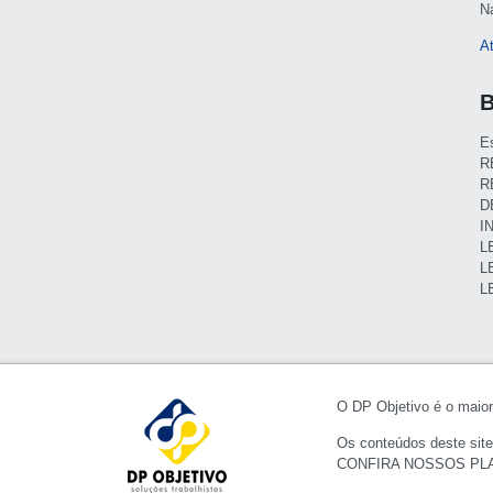
N
A
B
E
R
R
D
I
L
L
L
O DP Objetivo é o maior 
Os conteúdos deste site
CONFIRA NOSSOS PL