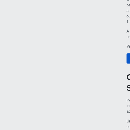
p
a
o
1
A
p
V
P
is
a
U
o