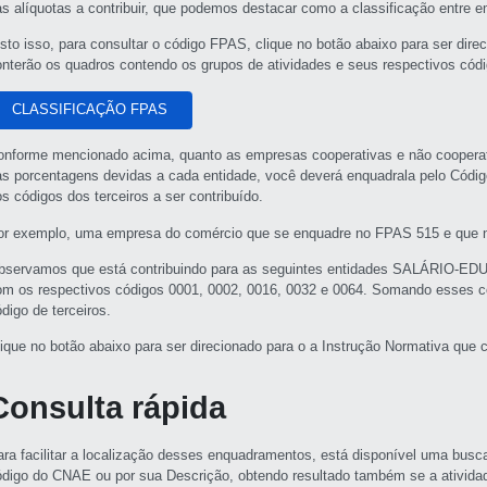
as alíquotas a contribuir, que podemos destacar como a classificação entre 
isto isso, para consultar o código FPAS, clique no botão abaixo para ser dire
onterão os quadros contendo os grupos de atividades e seus respectivos có
CLASSIFICAÇÃO FPAS
onforme mencionado acima, quanto as empresas cooperativas e não coopera
as porcentagens devidas a cada entidade, você deverá enquadrala pelo Códig
s códigos dos terceiros a ser contribuído.
or exemplo, uma empresa do comércio que se enquadre no FPAS 515 e que n
bservamos que está contribuindo para as seguintes entidades SALÁRI
om os respectivos códigos 0001, 0002, 0016, 0032 e 0064. Somando esses có
digo de terceiros.
lique no botão abaixo para ser direcionado para o a Instrução Normativa que 
Consulta rápida
ara facilitar a localização desses enquadramentos, está disponível uma bu
ódigo do CNAE ou por sua Descrição, obtendo resultado também se a ativida