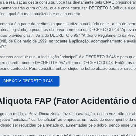
ara a realização desta consulta, você faz diretamente pelo CNAE preponderan
omumente trás outra dúvida, que é onde consultar. DECRETO 3.048 que é 
inal, qual é a mais atualizada e qual a correta.
 ementa é a parte do preâmbulo que sintetiza o conteúdo da lei, a fim de per
atéria legislada, e podemos observar a ementa do DECRETO 3.048 "Aprova o
utras providências.". Já a do DECRETO 6.957 "Altera o Regulamento da Previ
.048, de 6 de maio de 1999, no tocante à aplicação, acompanhamento e avali
AP.".
odemos concluir que, a legislação "principal" é o DECRETO 3.048 e para que 
utro decreto, onde o DECRETO 6.957 alterou o DECRETO 3.048. Então, as du
esmo conteúdo. Para consultar então, clique no botão abaixo para ser dire
ANEXO V DECRETO 3.048
Aliquota FAP (Fator Acidentário 
 grosso modo, a Previdência Social faz uma avaliação, dessa vez, não por at
bjetivo "penalizar" ou "beneficiar" as empresas em razão do desempenho da 
odendo ser reduzidas pela metade ou aumentadas pelo dobro, sendo esse um f
utro impasse comum ao consultar o FAP é quando se depara com o FAP bloq