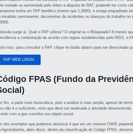
ela metade ou aumentado pelo dobro a aliquota do RAT, podendo ter como val
 empresa tenha um FAP benéfico (menor que 1,0000), e esteja enquadrado 
u invalidez permanente, decorrentes de acidentes ou doenças do trabalho no
,0000.
 dúvida surge aí. Qual o FAP utilizar? O original ou o Bloqueado? A menos q
revidência a contestação de acordo com regras estabelecidas pelo INSS, o
isto isso, para consultar o FAP, clique no botão abaixo para ser direcionado
FAP WEB LOGIN
Código FPAS (Fundo da Previdênc
Social)
or fim, a parte mais burocrática, pois a análise é mais ampla, apesar de ter
so não é o suficiente, visto que deve ser analisada a atividade desenvolvida,
cordo com a que constitui seu objeto social.
m dos exemplos que podemos destacar é que em um mesmo CNAE preponderan
u Agroindústria, além disso, dentro da classificação do Código FPAS, devemos