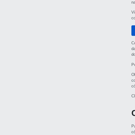
n
V
c
C
d
do
P
O
c
có
C
P
c