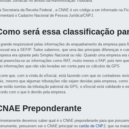
essoas Jurídicas no âmbito da Administração Tributária.
a Secretaria da Receita Federal , a CNAE é um código a ser informado na Fi
limentará o Cadastro Nacional de Pessoa Jurídica/CNPJ.
Como será essa classificação par
 grande responsável pelas informações do enquadramento da empresa para fin
essoal era a SEFIP. Todos sabemos, que uma das principais diferenças e cu
mpresa era optante pelo Simples Nacional ou não. Quando uma empresa era op
al preenchia-se as informações como RAT, muito menos o FAP, pois tem que 
ão informações que não são levadas em conta para os cálculos da GPS.
corre que, com a vinda do eSocial, está fazendo com que os contadores revi
ois, mesmo que algumas tributações não sejam devidas pela empresa, como 
ue estão isentas da tributação patronal da GPS, o eSocial está validando e e
cordo com o que é devido pela empresa.
CNAE Preponderante
rimeiramente devemos saber qual é o CNAE preponderante para que possamos
omumente, presumem ser o CNAE principal no
cartão de CNPJ
, que na maio