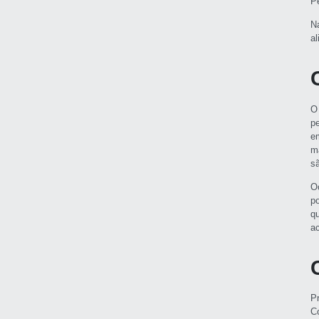
P
N
a
O
p
e
m
s
O
p
q
a
P
C