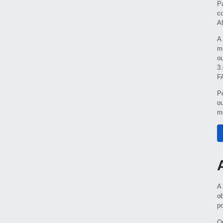
P
c
Af
A
m
o
3
F
P
o
m
A
o
p
O