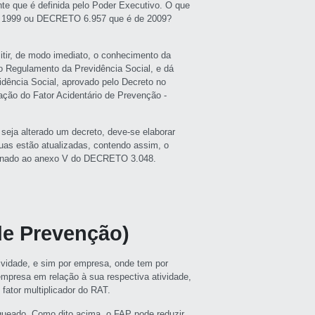
te que é definida pelo Poder Executivo. O que
de 1999 ou DECRETO 6.957 que é de 2009?
mitir, de modo imediato, o conhecimento da
 Regulamento da Previdência Social, e dá
dência Social, aprovado pelo Decreto no
ação do Fator Acidentário de Prevenção -
seja alterado um decreto, deve-se elaborar
as estão atualizadas, contendo assim, o
cionado ao anexo V do DECRETO 3.048.
de Prevenção)
ividade, e sim por empresa, onde tem por
empresa em relação à sua respectiva atividade,
ator multiplicador do RAT.
ueado. Como dito acima, o FAP pode reduzir