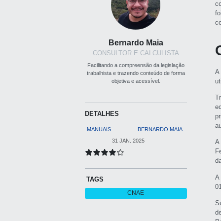
c
f
c
Bernardo Maia
CONSULTOR E CALCULISTA
Facilitando a compreensão da legislação
A
trabalhista e trazendo conteúdo de forma
ut
objetiva e acessível.
T
e
DETALHES
p
a
MANUAIS
BERNARDO MAIA
31 JAN. 2025
A
F
d
A
TAGS
0
CNAE
S
d