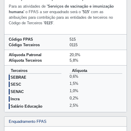
Para as atividades de
'Serviços de vacinação e imunização
humana'
o FPAS a ser enquadrado será o
'515'
com as
atribuições para contribição para as entidades de terceiros no
Código de Terceiros
'0115'
.
Código FPAS
515
Código Terceiros
0115
Alíquoda Patronal
20,0%
Alíquota Terceiros
5,8%
Terceiros
Alíquota
0,6%
SEBRAE
1,5%
SESC
1,0%
SENAC
0,2%
Incra
2,5%
Salário Educação
Enquadramento FPAS