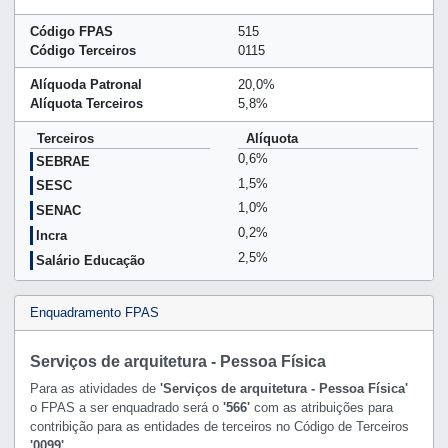
Código FPAS
515
Código Terceiros
0115
Alíquoda Patronal
20,0%
Alíquota Terceiros
5,8%
Terceiros
Alíquota
0,6%
SEBRAE
1,5%
SESC
1,0%
SENAC
0,2%
Incra
2,5%
Salário Educação
Enquadramento FPAS
Serviços de arquitetura - Pessoa Física
Para as atividades de
'Serviços de arquitetura - Pessoa Física'
o FPAS a ser enquadrado será o
'566'
com as atribuições para
contribição para as entidades de terceiros no Código de Terceiros
'0099'
.