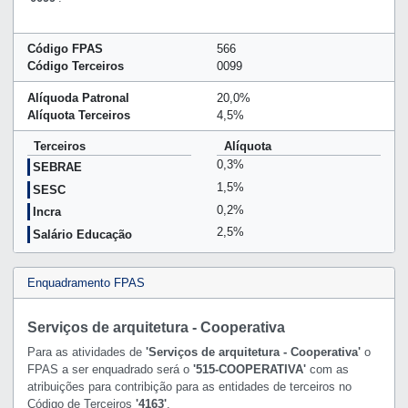
Código FPAS
566
Código Terceiros
0099
Alíquoda Patronal
20,0%
Alíquota Terceiros
4,5%
Terceiros
Alíquota
0,3%
SEBRAE
1,5%
SESC
0,2%
Incra
2,5%
Salário Educação
Enquadramento FPAS
Serviços de arquitetura - Cooperativa
Para as atividades de
'Serviços de arquitetura - Cooperativa'
o
FPAS a ser enquadrado será o
'515-COOPERATIVA'
com as
atribuições para contribição para as entidades de terceiros no
Código de Terceiros
'4163'
.