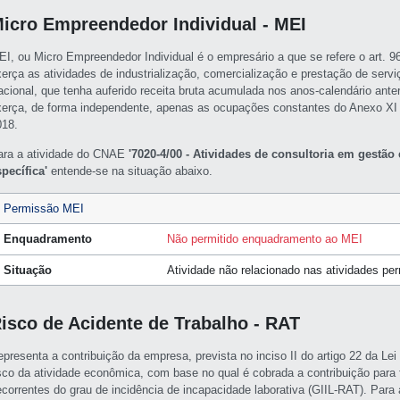
icro Empreendedor Individual - MEI
EI, ou Micro Empreendedor Individual é o empresário a que se refere o art. 
xerça as atividades de industrialização, comercialização e prestação de servi
acional, que tenha auferido receita bruta acumulada nos anos-calendário ante
xerça, de forma independente, apenas as ocupações constantes do Anexo XI
018.
ara a atividade do CNAE
'7020-4/00 - Atividades de consultoria em gestão 
specífica'
entende-se na situação abaixo.
Permissão MEI
Enquadramento
Não permitido enquadramento ao MEI
Situação
Atividade não relacionado nas atividades pe
isco de Acidente de Trabalho - RAT
epresenta a contribuição da empresa, prevista no inciso II do artigo 22 da L
isco da atividade econômica, com base no qual é cobrada a contribuição para f
ecorrentes do grau de incidência de incapacidade laborativa (GIIL-RAT). Par