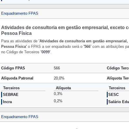
Enquadramento FPAS
Atividades de consultoria em gestão empresarial, exceto co
Pessoa Física
Para as atividades de
'Atividades de consultoria em gestão empresarial, 
Pessoa Física'
o FPAS a ser enquadrado será o
'566'
com as atribuições par
no Código de Terceiros
'0099'
.
Código FPAS
566
Código Terc
Alíquoda Patronal
20,0%
Alíquota Ter
Terceiros
Alíquota
Terceiros
0,3%
SEBRAE
SESC
0,2%
Incra
Salário Ed
Enquadramento FPAS