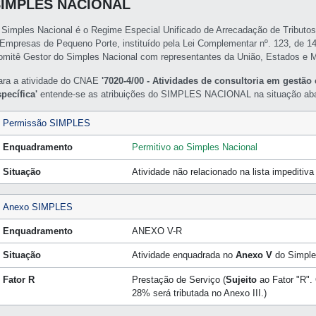
SIMPLES NACIONAL
 Simples Nacional é o Regime Especial Unificado de Arrecadação de Tributo
 Empresas de Pequeno Porte, instituído pela Lei Complementar nº. 123, de 1
omitê Gestor do Simples Nacional com representantes da União, Estados e M
ara a atividade do CNAE
'7020-4/00 - Atividades de consultoria em gestão 
specífica'
entende-se as atribuições do SIMPLES NACIONAL na situação aba
Permissão SIMPLES
Enquadramento
Permitivo ao Simples Nacional
Situação
Atividade não relacionado na lista impeditiv
Anexo SIMPLES
Enquadramento
ANEXO V-R
Situação
Atividade enquadrada no
Anexo V
do Simple
Fator R
Prestação de Serviço (
Sujeito
ao Fator "R". 
28% será tributada no Anexo III.)