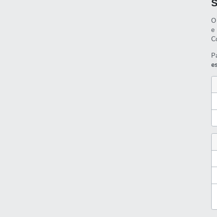
O
e
C
P
e