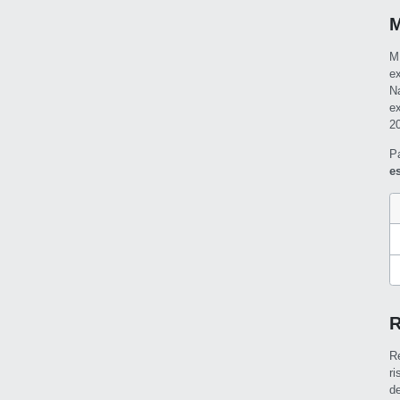
M
M
e
N
e
2
P
e
R
R
r
d