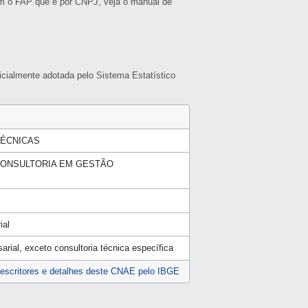
m o FAP que é por CNPJ, veja o manual de
icialmente adotada pelo Sistema Estatístico
TÉCNICAS
 CONSULTORIA EM GESTÃO
ial
arial, exceto consultoria técnica específica
escritores e detalhes deste CNAE pelo IBGE