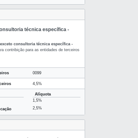
nsultoria técnica específica -
exceto consultoria técnica específica -
a contribição para as entidades de terceiros
eiros
0099
ceiros
4,5%
Alíquota
1,5%
2,5%
ucação