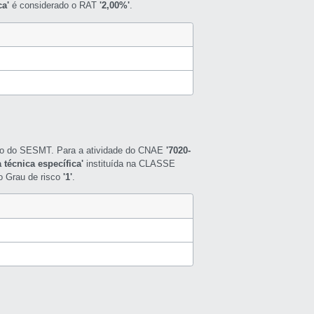
ca'
é considerado o RAT
'2,00%'
.
nto do SESMT. Para a atividade do CNAE
'7020-
 técnica específica'
instituída na CLASSE
 o Grau de risco
'1'
.