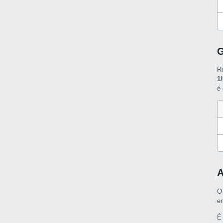
G
R
1
é
A
O
e
É