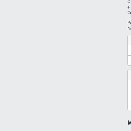
O
e
C
P
N
M