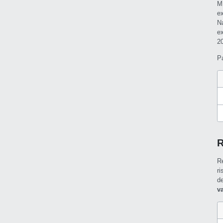
M
e
N
e
2
P
R
R
r
d
v