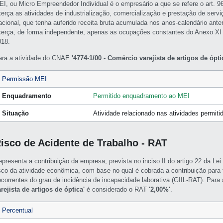
EI, ou Micro Empreendedor Individual é o empresário a que se refere o art. 
xerça as atividades de industrialização, comercialização e prestação de servi
acional, que tenha auferido receita bruta acumulada nos anos-calendário ante
xerça, de forma independente, apenas as ocupações constantes do Anexo XI
018.
ara a atividade do CNAE
'4774-1/00 - Comércio varejista de artigos de ópti
Permissão MEI
Enquadramento
Permitido enquadramento ao MEI
Situação
Atividade relacionado nas atividades permit
isco de Acidente de Trabalho - RAT
epresenta a contribuição da empresa, prevista no inciso II do artigo 22 da L
isco da atividade econômica, com base no qual é cobrada a contribuição para f
ecorrentes do grau de incidência de incapacidade laborativa (GIIL-RAT). Par
arejista de artigos de óptica'
é considerado o RAT
'2,00%'
.
Percentual