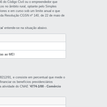
966 do Código Civil ou o empreendedor que
ços no âmbito rural, optante pelo Simples
riores e em curso sob um limite anual e que
 da Resolução CGSN nº 140, de 22 de maio de
ca'
entende-se na situação abaixo.
idas ao MEI
ei 8212/91, e consiste em percentual que mede o
inanciar os benefícios previdenciários
a a atividade do CNAE
'4774-1/00 - Comércio