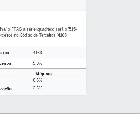
iva'
o FPAS a ser enquadrado será o
'515-
erceiros no Código de Terceiros
'4163'
.
eiros
4163
ceiros
5,8%
Alíquota
0,6%
2,5%
ucação