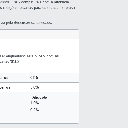
ódigos FPAS compatíveis com a atividade
s e órgãos terceiros para os quais a empresa
ou pela descrição da atividade.
ser enquadrado será o
'515'
com as
ceiros
'0115'
.
eiros
0115
ceiros
5,8%
Alíquota
1,5%
0,2%