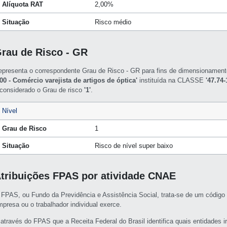
Alíquota RAT
2,00%
Situação
Risco médio
rau de Risco - GR
epresenta o correspondente Grau de Risco - GR para fins de dimensioname
/00 - Comércio varejista de artigos de óptica'
instituída na CLASSE
'47.74
 considerado o Grau de risco
'1'
.
Nível
Grau de Risco
1
Situação
Risco de nível super baixo
tribuições FPAS por atividade CNAE
 FPAS, ou Fundo da Previdência e Assistência Social, trata-se de um código 
mpresa ou o trabalhador individual exerce.
 através do FPAS que a Receita Federal do Brasil identifica quais entidades i