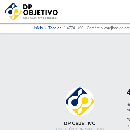
Início
Tabelas
4774-1/00 - Comércio varejista de art
S
d
P
DP OBJETIVO
e
CONTEÚDO DP OBJETIVO