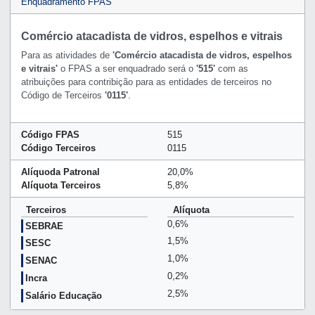
Enquadramento FPAS
Comércio atacadista de vidros, espelhos e vitrais
Para as atividades de
'Comércio atacadista de vidros, espelhos
e vitrais'
o FPAS a ser enquadrado será o
'515'
com as
atribuições para contribição para as entidades de terceiros no
Código de Terceiros
'0115'
.
Código FPAS
515
Código Terceiros
0115
Alíquoda Patronal
20,0%
Alíquota Terceiros
5,8%
Terceiros
Alíquota
0,6%
SEBRAE
1,5%
SESC
1,0%
SENAC
0,2%
Incra
2,5%
Salário Educação