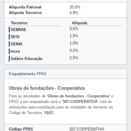
Alíquoda Patronal
20,0%
Alíquota Terceiros
5,8%
Terceiros
Alíquota
0,6%
SEBRAE
1,5%
SESI
1,0%
SENAI
0,2%
Incra
2,5%
Salário Educação
Enquadramento FPAS
Obras de fundações - Cooperativa
Para as atividades de
'Obras de fundações - Cooperativa'
o
FPAS a ser enquadrado será o
'507-COOPERATIVA'
com as
atribuições para contribição para as entidades de terceiros no
Código de Terceiros
'4163'
.
Código FPAS
507-COOPERATIVA