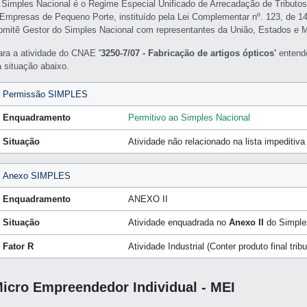
 Simples Nacional é o Regime Especial Unificado de Arrecadação de Tributo
 Empresas de Pequeno Porte, instituído pela Lei Complementar nº. 123, de 1
omitê Gestor do Simples Nacional com representantes da União, Estados e M
ara a atividade do CNAE
'3250-7/07 - Fabricação de artigos ópticos'
entend
a situação abaixo.
Permissão SIMPLES
Enquadramento
Permitivo ao Simples Nacional
Situação
Atividade não relacionado na lista impeditiv
Anexo SIMPLES
Enquadramento
ANEXO II
Situação
Atividade enquadrada no
Anexo II
do Simple
Fator R
Atividade Industrial (Conter produto final tri
icro Empreendedor Individual - MEI