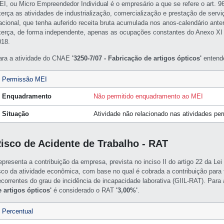
EI, ou Micro Empreendedor Individual é o empresário a que se refere o art. 
xerça as atividades de industrialização, comercialização e prestação de servi
acional, que tenha auferido receita bruta acumulada nos anos-calendário ante
xerça, de forma independente, apenas as ocupações constantes do Anexo XI
018.
ara a atividade do CNAE
'3250-7/07 - Fabricação de artigos ópticos'
entende
Permissão MEI
Enquadramento
Não permitido enquadramento ao MEI
Situação
Atividade não relacionado nas atividades pe
isco de Acidente de Trabalho - RAT
epresenta a contribuição da empresa, prevista no inciso II do artigo 22 da L
isco da atividade econômica, com base no qual é cobrada a contribuição para f
ecorrentes do grau de incidência de incapacidade laborativa (GIIL-RAT). Par
e artigos ópticos'
é considerado o RAT
'3,00%'
.
Percentual