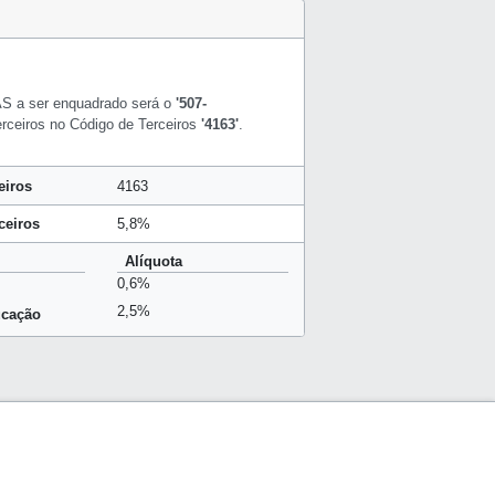
S a ser enquadrado será o
'507-
erceiros no Código de Terceiros
'4163'
.
eiros
4163
ceiros
5,8%
Alíquota
0,6%
2,5%
ucação