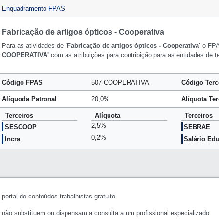
Enquadramento FPAS
Fabricação de artigos ópticos - Cooperativa
Para as atividades de
'Fabricação de artigos ópticos - Cooperativa'
o FPA
COOPERATIVA'
com as atribuições para contribição para as entidades de t
Código FPAS
507-COOPERATIVA
Código Terc
Alíquoda Patronal
20,0%
Alíquota Ter
Terceiros
Alíquota
Terceiros
2,5%
SESCOOP
SEBRAE
0,2%
Incra
Salário Ed
portal de conteúdos trabalhistas gratuito.
 não substituem ou dispensam a consulta a um profissional especializado.