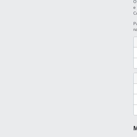
O
e
C
P
n
M