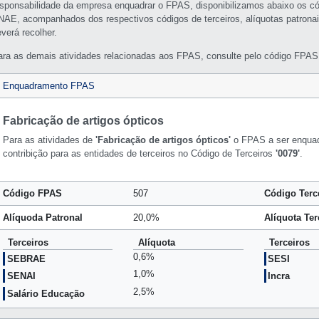
esponsabilidade da empresa enquadrar o FPAS, disponibilizamos abaixo os c
NAE, acompanhados dos respectivos códigos de terceiros, alíquotas patronai
verá recolher.
ara as demais atividades relacionadas aos FPAS, consulte pelo código FPAS 
Enquadramento FPAS
Fabricação de artigos ópticos
Para as atividades de
'Fabricação de artigos ópticos'
o FPAS a ser enqua
contribição para as entidades de terceiros no Código de Terceiros
'0079'
.
Código FPAS
507
Código Terc
Alíquoda Patronal
20,0%
Alíquota Ter
Terceiros
Alíquota
Terceiros
0,6%
SEBRAE
SESI
1,0%
SENAI
Incra
2,5%
Salário Educação