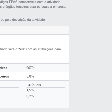
ódigos FPAS compatíveis com a atividade
s e órgãos terceiros para os quais a empresa
ou pela descrição da atividade.
drado será o
'507'
com as atribuições para
eiros
0079
ceiros
5,8%
Alíquota
1,5%
0,2%