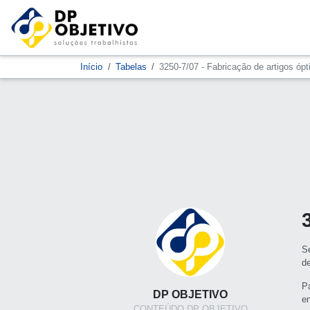
Início
Tabelas
3250-7/07 - Fabricação de artigos ópt
S
d
P
DP OBJETIVO
e
CONTEÚDO DP OBJETIVO