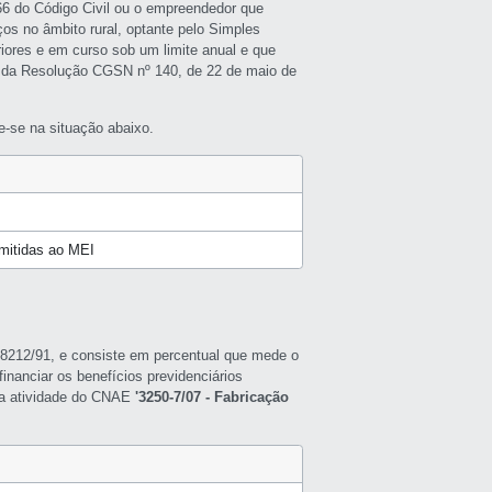
966 do Código Civil ou o empreendedor que
ços no âmbito rural, optante pelo Simples
riores e em curso sob um limite anual e que
 da Resolução CGSN nº 140, de 22 de maio de
-se na situação abaixo.
rmitidas ao MEI
ei 8212/91, e consiste em percentual que mede o
inanciar os benefícios previdenciários
a a atividade do CNAE
'3250-7/07 - Fabricação