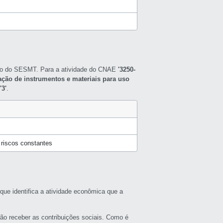
nto do SESMT. Para a atividade do CNAE
'3250-
cação de instrumentos e materiais para uso
o
'3'
.
riscos constantes
que identifica a atividade econômica que a
rão receber as contribuições sociais. Como é