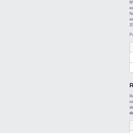
M
e
N
e
2
P
R
R
r
d
d