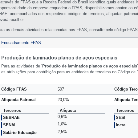
 através do FPAS que a Receita Federal do Brasil identifica quais entidades i
esponsabilidade da empresa enquadrar o FPAS, disponibilizamos abaixo os c
NAE, acompanhados dos respectivos códigos de terceiros, alíquotas patronai
verá recolher.
ara as demais atividades relacionadas aos FPAS, consulte pelo código FPAS 
Enquadramento FPAS
Produção de laminados planos de aços especiais
Para as atividades de
'Produção de laminados planos de aços especiais'
as atribuições para contribição para as entidades de terceiros no Código de
Código FPAS
507
Código Terc
Alíquoda Patronal
20,0%
Alíquota Ter
Terceiros
Alíquota
Terceiros
0,6%
SEBRAE
SESI
1,0%
SENAI
Incra
2,5%
Salário Educação