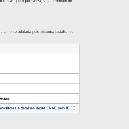
m o FAP que é por CNPJ, veja o manual de
icialmente adotada pelo Sistema Estatístico
eciais
escritores e detalhes deste CNAE pelo IBGE