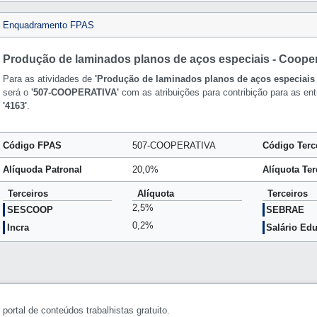
Enquadramento FPAS
Produção de laminados planos de aços especiais - Cooper
Para as atividades de
'Produção de laminados planos de aços especiais 
será o
'507-COOPERATIVA'
com as atribuições para contribição para as ent
'4163'
.
Código FPAS
507-COOPERATIVA
Código Terc
Alíquoda Patronal
20,0%
Alíquota Ter
Terceiros
Alíquota
Terceiros
2,5%
SESCOOP
SEBRAE
0,2%
Incra
Salário Ed
portal de conteúdos trabalhistas gratuito.