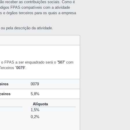
rão receber as contribuições sociais. Como é
ódigos FPAS compatíveis com a atividade
s e órgãos terceiros para os quais a empresa
ou pela descrição da atividade.
o FPAS a ser enquadrado será o
'507'
com
 Terceiros
'0079'
.
eiros
0079
ceiros
5,8%
Alíquota
1,5%
0,2%