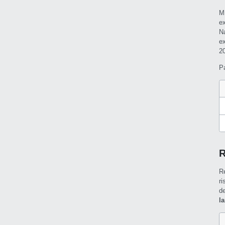
M
e
N
e
2
P
R
R
r
d
l