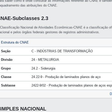
ara saber como e onde consultar as informações referente ao CNAE e també
nquadramento das atribuições do CNAE.
NAE-Subclasses 2.3
 Classificação Nacional de Atividades Econômicas-CNAE é a classificação of
cional e pelos órgãos federais gestores de registros administrativos.
Estrutura do CNAE
Seção
C - INDÚSTRIAS DE TRANSFORMAÇÃO
Divisão
24 - METALURGIA
Grupo
24.2 - Siderurgia
Classe
24.22-9 - Produção de laminados planos de aço
Sublasse
2422-9/02 - Produção de laminados planos de aços esp
D
SIMPLES NACIONAL