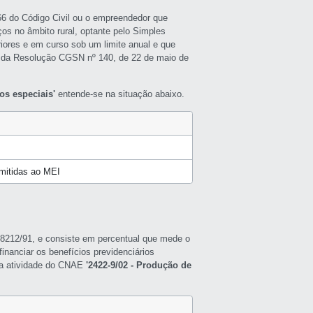
966 do Código Civil ou o empreendedor que
ços no âmbito rural, optante pelo Simples
riores e em curso sob um limite anual e que
 da Resolução CGSN nº 140, de 22 de maio de
os especiais'
entende-se na situação abaixo.
rmitidas ao MEI
ei 8212/91, e consiste em percentual que mede o
inanciar os benefícios previdenciários
a a atividade do CNAE
'2422-9/02 - Produção de