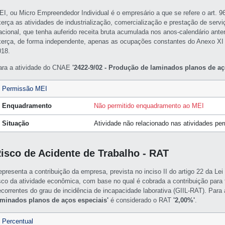
EI, ou Micro Empreendedor Individual é o empresário a que se refere o art. 
xerça as atividades de industrialização, comercialização e prestação de servi
acional, que tenha auferido receita bruta acumulada nos anos-calendário ante
xerça, de forma independente, apenas as ocupações constantes do Anexo XI
018.
ara a atividade do CNAE
'2422-9/02 - Produção de laminados planos de aç
Permissão MEI
Enquadramento
Não permitido enquadramento ao MEI
Situação
Atividade não relacionado nas atividades pe
isco de Acidente de Trabalho - RAT
epresenta a contribuição da empresa, prevista no inciso II do artigo 22 da L
isco da atividade econômica, com base no qual é cobrada a contribuição para f
ecorrentes do grau de incidência de incapacidade laborativa (GIIL-RAT). Par
aminados planos de aços especiais'
é considerado o RAT
'2,00%'
.
Percentual