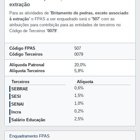
extração
Para as atividades de
'Britamento de pedras, exceto associado
à extração'
o FPAS a ser enquadrado será o
'507'
com as
atribuições para contribição para as entidades de terceiros no
Código de Terceiros
'0079'
.
Código FPAS
507
Código Terceiros
0079
Alíquoda Patronal
20,0%
Alíquota Terceiros
5,8%
Terceiros
Alíquota
0,6%
SEBRAE
1,5%
SESI
1,0%
SENAI
0,2%
Incra
2,5%
Salário Educação
Enquadramento FPAS