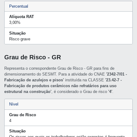
Percentual
Alíquota RAT
3,00%
Situação
Risco grave
Grau de Risco - GR
Representa o correspondente Grau de Risco - GR para fins de
dimensionamento do SESMT. Para a atividade do CNAE
'2342-7/01 -
Fabricação de azulejos e pisos'
instituída na CLASSE
'23.42-7 -
Fabricação de produtos cerâmicos não refratários para uso
estrutural na construção'
, é considerado o Grau de risco
'4'
.
Nível
Grau de Risco
4
Situação
Os riscos aos quais os trabalhadores estão expostos é frequente