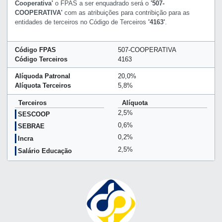
Cooperativa'
o FPAS a ser enquadrado será o
'507-
COOPERATIVA'
com as atribuições para contribição para as
entidades de terceiros no Código de Terceiros
'4163'
.
Código FPAS
507-COOPERATIVA
Código Terceiros
4163
Alíquoda Patronal
20,0%
Alíquota Terceiros
5,8%
Terceiros
Alíquota
2,5%
SESCOOP
0,6%
SEBRAE
0,2%
Incra
2,5%
Salário Educação