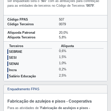
ser enquadrado será o
'507'
com as atribuições para contribição
para as entidades de terceiros no Código de Terceiros
'0079'
.
Código FPAS
507
Código Terceiros
0079
Alíquoda Patronal
20,0%
Alíquota Terceiros
5,8%
Terceiros
Alíquota
0,6%
SEBRAE
1,5%
SESI
1,0%
SENAI
0,2%
Incra
2,5%
Salário Educação
Enquadramento FPAS
Fabricação de azulejos e pisos - Cooperativa
Para as atividades de
'Fabricação de azulejos e pisos -