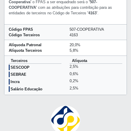
Cooperativa'
o FPAS a ser enquadrado será o
'507-
COOPERATIVA'
com as atribuições para contribição para as
entidades de terceiros no Código de Terceiros
'4163'
.
Código FPAS
507-COOPERATIVA
Código Terceiros
4163
Alíquoda Patronal
20,0%
Alíquota Terceiros
5,8%
Terceiros
Alíquota
2,5%
SESCOOP
0,6%
SEBRAE
0,2%
Incra
2,5%
Salário Educação