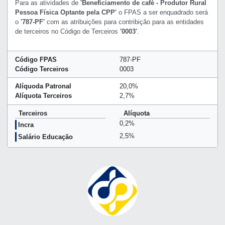
Para as atividades de
'Beneficiamento de café - Produtor Rural
Pessoa Física Optante pela CPP'
o FPAS a ser enquadrado será
o
'787-PF'
com as atribuições para contribição para as entidades
de terceiros no Código de Terceiros
'0003'
.
Código FPAS
787-PF
Código Terceiros
0003
Alíquoda Patronal
20,0%
Alíquota Terceiros
2,7%
Terceiros
Alíquota
0,2%
Incra
2,5%
Salário Educação