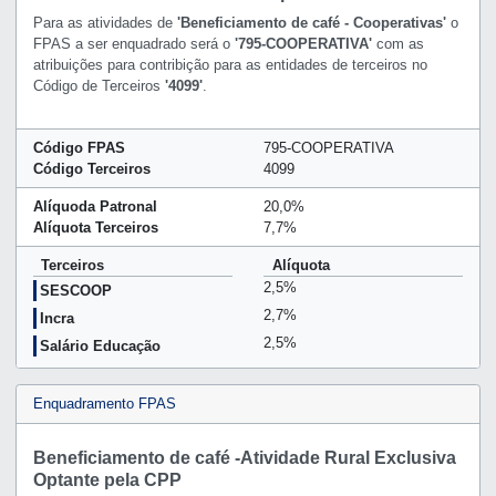
Para as atividades de
'Beneficiamento de café - Cooperativas'
o
FPAS a ser enquadrado será o
'795-COOPERATIVA'
com as
atribuições para contribição para as entidades de terceiros no
Código de Terceiros
'4099'
.
Código FPAS
795-COOPERATIVA
Código Terceiros
4099
Alíquoda Patronal
20,0%
Alíquota Terceiros
7,7%
Terceiros
Alíquota
2,5%
SESCOOP
2,7%
Incra
2,5%
Salário Educação
Enquadramento FPAS
Beneficiamento de café -Atividade Rural Exclusiva
Optante pela CPP