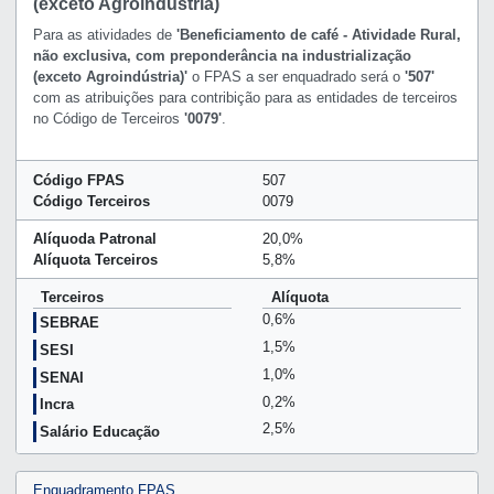
(exceto Agroindústria)
Para as atividades de
'Beneficiamento de café - Atividade Rural,
não exclusiva, com preponderância na industrialização
(exceto Agroindústria)'
o FPAS a ser enquadrado será o
'507'
com as atribuições para contribição para as entidades de terceiros
no Código de Terceiros
'0079'
.
Código FPAS
507
Código Terceiros
0079
Alíquoda Patronal
20,0%
Alíquota Terceiros
5,8%
Terceiros
Alíquota
0,6%
SEBRAE
1,5%
SESI
1,0%
SENAI
0,2%
Incra
2,5%
Salário Educação
Enquadramento FPAS