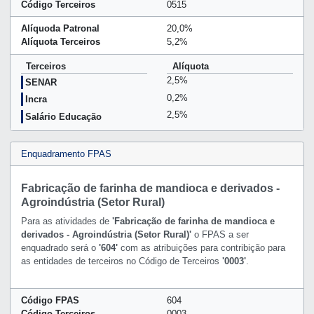
Código Terceiros
0515
Alíquoda Patronal
20,0%
Alíquota Terceiros
5,2%
Terceiros
Alíquota
2,5%
SENAR
0,2%
Incra
2,5%
Salário Educação
Enquadramento FPAS
Fabricação de farinha de mandioca e derivados -
Agroindústria (Setor Rural)
Para as atividades de
'Fabricação de farinha de mandioca e
derivados - Agroindústria (Setor Rural)'
o FPAS a ser
enquadrado será o
'604'
com as atribuições para contribição para
as entidades de terceiros no Código de Terceiros
'0003'
.
Código FPAS
604
Código Terceiros
0003