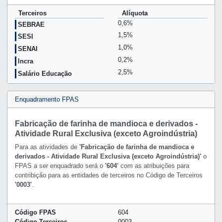
Terceiros
Alíquota
0,6%
SEBRAE
1,5%
SESI
1,0%
SENAI
0,2%
Incra
2,5%
Salário Educação
Enquadramento FPAS
Fabricação de farinha de mandioca e derivados -
Atividade Rural Exclusiva (exceto Agroindústria)
Para as atividades de
'Fabricação de farinha de mandioca e
derivados - Atividade Rural Exclusiva (exceto Agroindústria)'
o
FPAS a ser enquadrado será o
'604'
com as atribuições para
contribição para as entidades de terceiros no Código de Terceiros
'0003'
.
Código FPAS
604
Código Terceiros
0003