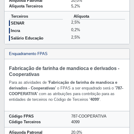
Alíquoda Patronal
20,0%
Alíquota Terceiros
5,2%
Terceiros
Alíquota
2,5%
SENAR
0,2%
Incra
2,5%
Salário Educação
Enquadramento FPAS
Fabricação de farinha de mandioca e derivados -
Cooperativas
Para as atividades de
'Fabricação de farinha de mandioca e
derivados - Cooperativas'
o FPAS a ser enquadrado será o
'787-
COOPERATIVA'
com as atribuições para contribição para as
entidades de terceiros no Código de Terceiros
'4099'
.
Código FPAS
787-COOPERATIVA
Código Terceiros
4099
Alíquoda Patronal
20,0%