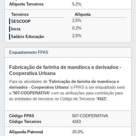
Alíquota Terceiros
5,2%
Terceiros
Alíquota
2,5%
SESCOOP
0,2%
Incra
2,5%
Salário Educação
Enquadramento FPAS
Fabricação de farinha de mandioca e derivados -
Cooperativa Urbana
Para as atividades de
'Fabricação de farinha de mandioca e
derivados - Cooperativa Urbana'
o FPAS a ser enquadrado será
o
'507-COOPERATIVA'
com as atribuições para contribição para
as entidades de terceiros no Código de Terceiros
'4163'
.
Código FPAS
507-COOPERATIVA
Código Terceiros
4163
Alíquoda Patronal
20,0%