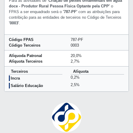
Para as atividades de
'Criação de peixes ornamentais em água
doce - Produtor Rural Pessoa Física Optante pela CPP'
o
FPAS a ser enquadrado será o
'787-PF'
com as atribuições para
contribição para as entidades de terceiros no Código de Terceiros
'0003'
.
Código FPAS
787-PF
Código Terceiros
0003
Alíquoda Patronal
20,0%
Alíquota Terceiros
2,7%
Terceiros
Alíquota
0,2%
Incra
2,5%
Salário Educação