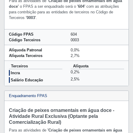
Para as atividades de
'Criação de peixes ornamentais em água
doce'
o FPAS a ser enquadrado será o
'604'
com as atribuições
para contribição para as entidades de terceiros no Código de
Terceiros
'0003'
.
Código FPAS
604
Código Terceiros
0003
Alíquoda Patronal
0,0%
Alíquota Terceiros
2,7%
Terceiros
Alíquota
0,2%
Incra
2,5%
Salário Educação
Enquadramento FPAS
Criação de peixes ornamentais em água doce -
Atividade Rural Exclusiva (Optante pela
Comercialização Rural)
Para as atividades de
'Criação de peixes ornamentais em água