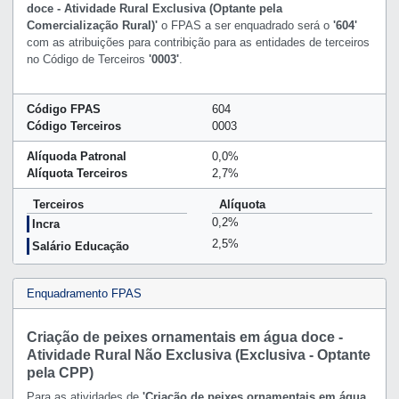
doce - Atividade Rural Exclusiva (Optante pela
Comercialização Rural)'
o FPAS a ser enquadrado será o
'604'
com as atribuições para contribição para as entidades de terceiros
no Código de Terceiros
'0003'
.
Código FPAS
604
Código Terceiros
0003
Alíquoda Patronal
0,0%
Alíquota Terceiros
2,7%
Terceiros
Alíquota
0,2%
Incra
2,5%
Salário Educação
Enquadramento FPAS
Criação de peixes ornamentais em água doce -
Atividade Rural Não Exclusiva (Exclusiva - Optante
pela CPP)
Para as atividades de
'Criação de peixes ornamentais em água