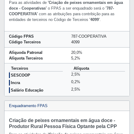
Para as atividades de
'Criação de peixes ornamentais em água
doce - Cooperativas'
o FPAS a ser enquadrado será o
'787-
COOPERATIVA'
com as atribuições para contribição para as
entidades de terceiros no Código de Terceiros
'4099'
.
Código FPAS
787-COOPERATIVA
Código Terceiros
4099
Alíquoda Patronal
20,0%
Alíquota Terceiros
5,2%
Terceiros
Alíquota
2,5%
SESCOOP
0,2%
Incra
2,5%
Salário Educação
Enquadramento FPAS
Criação de peixes ornamentais em água doce -
Produtor Rural Pessoa Física Optante pela CPP