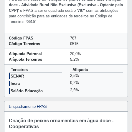
doce - Atividade Rural Não Exclusiva (Exclusiva - Optante pela
CPP)'
o FPAS a ser enquadrado será o
'787'
com as atribuições
para contribição para as entidades de terceiros no Código de
Terceiros
'0515'
.
Código FPAS
787
Código Terceiros
0515
Alíquoda Patronal
20,0%
Alíquota Terceiros
5,2%
Terceiros
Alíquota
2,5%
SENAR
0,2%
Incra
2,5%
Salário Educação
Enquadramento FPAS
Criação de peixes ornamentais em água doce -
Cooperativas