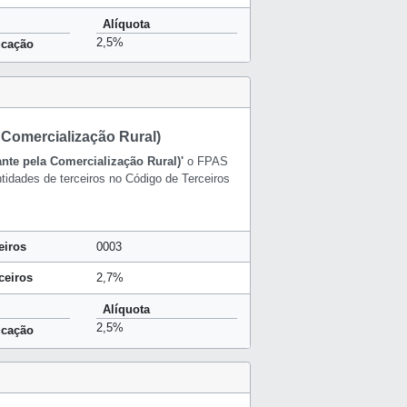
Alíquota
2,5%
ucação
a Comercialização Rural)
ante pela Comercialização Rural)'
o FPAS
tidades de terceiros no Código de Terceiros
eiros
0003
ceiros
2,7%
Alíquota
2,5%
ucação