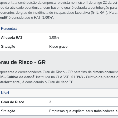
epresenta a contribuição da empresa, prevista no inciso II do artigo 22 da L
isco da atividade econômica, com base no qual é cobrada a contribuição para f
ecorrentes do grau de incidência de incapacidade laborativa (GIIL-RAT). Par
endê'
é considerado o RAT
'3,00%'
.
Percentual
Alíquota RAT
3,00%
Situação
Risco grave
rau de Risco - GR
epresenta o correspondente Grau de Risco - GR para fins de dimensioname
/05 - Cultivo de dendê'
instituída na CLASSE
'01.39-3 - Cultivo de planta
nteriormente'
, é considerado o Grau de risco
'3'
.
Nível
Grau de Risco
3
Situação
Empresas que expõem seus trabalhadores a 