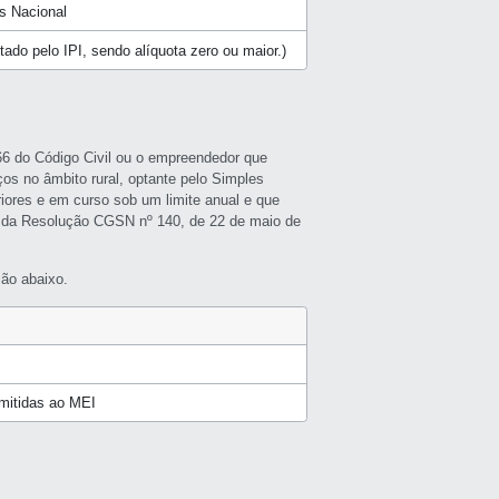
s Nacional
butado pelo IPI, sendo alíquota zero ou maior.)
966 do Código Civil ou o empreendedor que
ços no âmbito rural, optante pelo Simples
riores e em curso sob um limite anual e que
 da Resolução CGSN nº 140, de 22 de maio de
ão abaixo.
rmitidas ao MEI