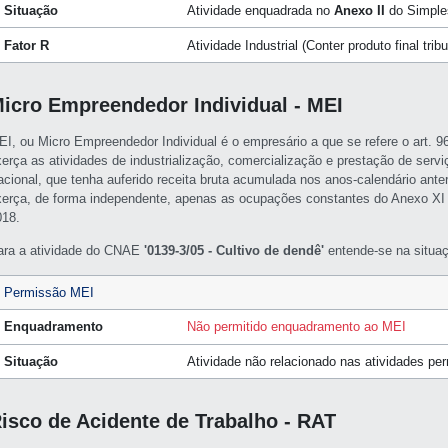
Situação
Atividade enquadrada no
Anexo II
do Simple
Fator R
Atividade Industrial (Conter produto final tri
icro Empreendedor Individual - MEI
EI, ou Micro Empreendedor Individual é o empresário a que se refere o art. 
xerça as atividades de industrialização, comercialização e prestação de servi
acional, que tenha auferido receita bruta acumulada nos anos-calendário ante
xerça, de forma independente, apenas as ocupações constantes do Anexo XI
018.
ara a atividade do CNAE
'0139-3/05 - Cultivo de dendê'
entende-se na situaç
Permissão MEI
Enquadramento
Não permitido enquadramento ao MEI
Situação
Atividade não relacionado nas atividades pe
isco de Acidente de Trabalho - RAT