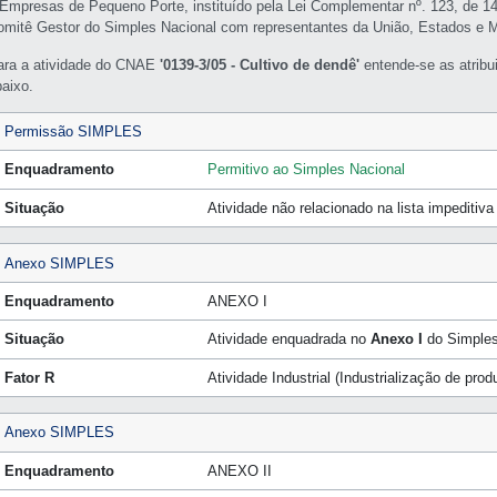
 Empresas de Pequeno Porte, instituído pela Lei Complementar nº. 123, de 1
omitê Gestor do Simples Nacional com representantes da União, Estados e M
ara a atividade do CNAE
'0139-3/05 - Cultivo de dendê'
entende-se as atri
baixo.
Permissão SIMPLES
Enquadramento
Permitivo ao Simples Nacional
Situação
Atividade não relacionado na lista impeditiv
Anexo SIMPLES
Enquadramento
ANEXO I
Situação
Atividade enquadrada no
Anexo I
do Simples
Fator R
Atividade Industrial (Industrialização de pro
Anexo SIMPLES
Enquadramento
ANEXO II