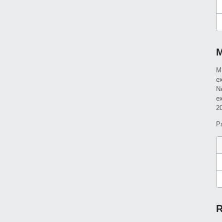
M
M
e
N
e
2
P
R