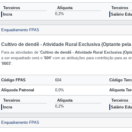
Terceiros
Alíquota
Terceiros
0,2%
Incra
Salário Ed
Enquadramento FPAS
Cultivo de dendê - Atividade Rural Exclusiva (Optante pel
Para as atividades de
'Cultivo de dendê - Atividade Rural Exclusiva (Opt
a ser enquadrado será o
'604'
com as atribuições para contribição para as en
'0003'
.
Código FPAS
604
Código Terc
Alíquoda Patronal
0,0%
Alíquota Ter
Terceiros
Alíquota
Terceiros
0,2%
Incra
Salário Ed
Enquadramento FPAS