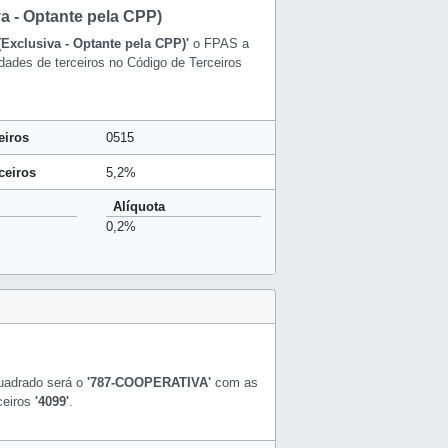
va - Optante pela CPP)
(Exclusiva - Optante pela CPP)'
o FPAS a
dades de terceiros no Código de Terceiros
eiros
0515
ceiros
5,2%
Alíquota
0,2%
uadrado será o
'787-COOPERATIVA'
com as
ceiros
'4099'
.