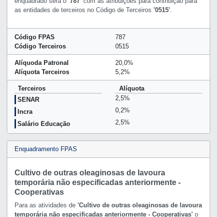
enquadrado será o
'787'
com as atribuições para contribição para
as entidades de terceiros no Código de Terceiros
'0515'
.
Código FPAS
787
Código Terceiros
0515
Alíquoda Patronal
20,0%
Alíquota Terceiros
5,2%
Terceiros
Alíquota
2,5%
SENAR
0,2%
Incra
2,5%
Salário Educação
Enquadramento FPAS
Cultivo de outras oleaginosas de lavoura
temporária não especificadas anteriormente -
Cooperativas
Para as atividades de
'Cultivo de outras oleaginosas de lavoura
temporária não especificadas anteriormente - Cooperativas'
o