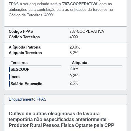
FPAS a ser enquadrado será o
'787-COOPERATIVA'
com as
atribuições para contribição para as entidades de terceiros no
Código de Terceiros
'4099'
.
Código FPAS
787-COOPERATIVA
Código Terceiros
4099
Alíquoda Patronal
20,0%
Alíquota Terceiros
5,2%
Terceiros
Alíquota
2,5%
SESCOOP
0,2%
Incra
2,5%
Salário Educação
Enquadramento FPAS
Cultivo de outras oleaginosas de lavoura
temporária não especificadas anteriormente -
Produtor Rural Pessoa Física Optante pela CPP