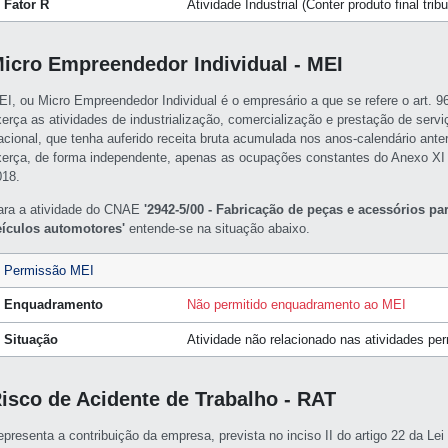
Fator R
Atividade Industrial (Conter produto final tri
icro Empreendedor Individual - MEI
EI, ou Micro Empreendedor Individual é o empresário a que se refere o art. 
xerça as atividades de industrialização, comercialização e prestação de servi
acional, que tenha auferido receita bruta acumulada nos anos-calendário ante
xerça, de forma independente, apenas as ocupações constantes do Anexo XI
018.
ara a atividade do CNAE
'2942-5/00 - Fabricação de peças e acessórios p
eículos automotores'
entende-se na situação abaixo.
Permissão MEI
Enquadramento
Não permitido enquadramento ao MEI
Situação
Atividade não relacionado nas atividades pe
isco de Acidente de Trabalho - RAT
epresenta a contribuição da empresa, prevista no inciso II do artigo 22 da L