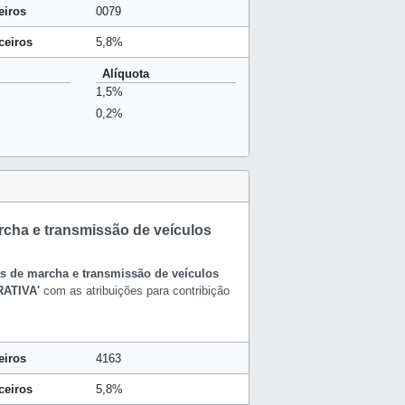
eiros
0079
ceiros
5,8%
Alíquota
1,5%
0,2%
rcha e transmissão de veículos
as de marcha e transmissão de veículos
RATIVA'
com as atribuições para contribição
eiros
4163
ceiros
5,8%