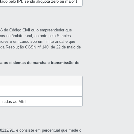
butado pelo IPI, sendo alíquota zero ou maior.)
966 do Código Civil ou o empreendedor que
ços no âmbito rural, optante pelo Simples
riores e em curso sob um limite anual e que
 da Resolução CGSN nº 140, de 22 de maio de
ara os sistemas de marcha e transmissão de
rmitidas ao MEI
ei 8212/91, e consiste em percentual que mede o