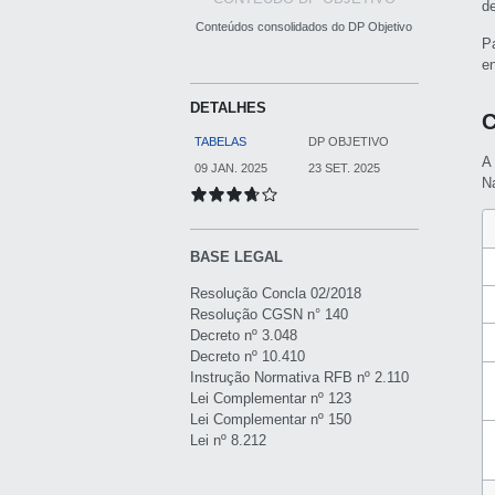
d
Conteúdos consolidados do DP Objetivo
P
e
DETALHES
C
TABELAS
DP OBJETIVO
A
09 JAN. 2025
23 SET. 2025
Na
BASE LEGAL
Resolução Concla 02/2018
Resolução CGSN n° 140
Decreto nº 3.048
Decreto nº 10.410
Instrução Normativa RFB nº 2.110
Lei Complementar nº 123
Lei Complementar nº 150
Lei nº 8.212