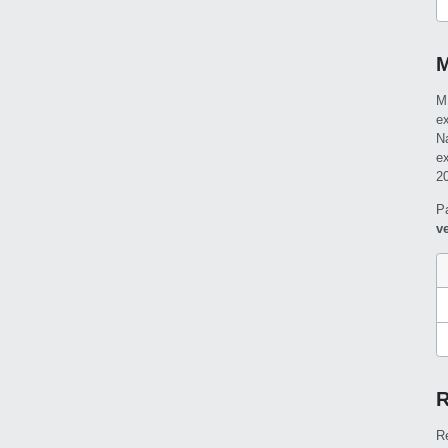
M
M
e
N
e
2
P
v
R
R