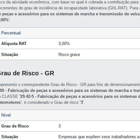
isco da atividade econômica, com base no qual é cobrada a contribuição para f
ecorrentes do grau de incidência de incapacidade laborativa (GIIL-RAT). Par
e peças e acessórios para os sistemas de marcha e transmissão de veíc
3,00%'
.
Percentual
Alíquota RAT
3,00%
Situação
Risco grave
rau de Risco - GR
epresenta o correspondente Grau de Risco - GR para fins de dimensioname
/00 - Fabricação de peças e acessórios para os sistemas de marcha e tr
a CLASSE
'29.42-5 - Fabricação de peças e acessórios para os sistemas
utomotores'
, é considerado o Grau de risco
'3'
.
Nível
Grau de Risco
3
Situação
Empresas que expõem seus trabalhadores a 