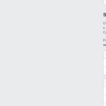
O
e
C
P
v